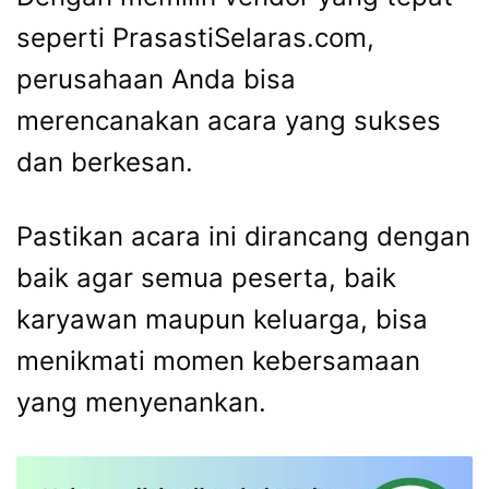
seperti PrasastiSelaras.com,
perusahaan Anda bisa
merencanakan acara yang sukses
dan berkesan.
Pastikan acara ini dirancang dengan
baik agar semua peserta, baik
karyawan maupun keluarga, bisa
menikmati momen kebersamaan
yang menyenankan.