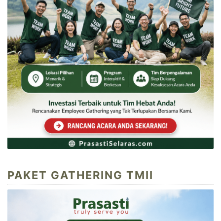
PAKET GATHERING TMII