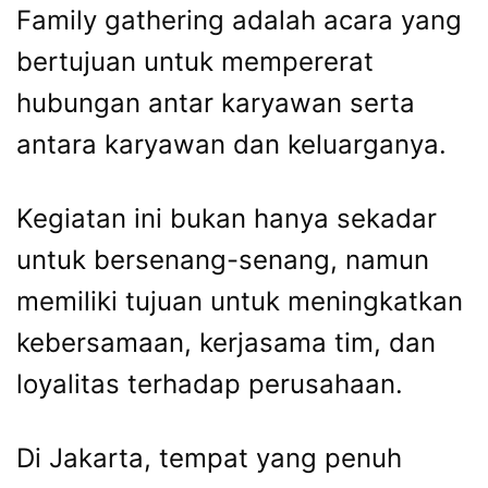
Family gathering adalah acara yang
bertujuan untuk mempererat
hubungan antar karyawan serta
antara karyawan dan keluarganya.
Kegiatan ini bukan hanya sekadar
untuk bersenang-senang, namun
memiliki tujuan untuk meningkatkan
kebersamaan, kerjasama tim, dan
loyalitas terhadap perusahaan.
Di Jakarta, tempat yang penuh