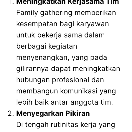
Meningkatkan Kerjasama Tim
Family gathering memberikan
kesempatan bagi karyawan
untuk bekerja sama dalam
berbagai kegiatan
menyenangkan, yang pada
gilirannya dapat meningkatkan
hubungan profesional dan
membangun komunikasi yang
lebih baik antar anggota tim.
Menyegarkan Pikiran
Di tengah rutinitas kerja yang