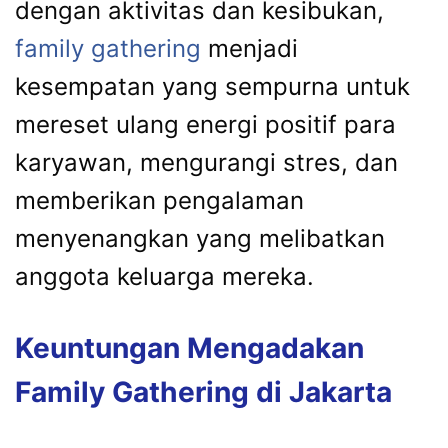
dengan aktivitas dan kesibukan,
family gathering
menjadi
kesempatan yang sempurna untuk
mereset ulang energi positif para
karyawan, mengurangi stres, dan
memberikan pengalaman
menyenangkan yang melibatkan
anggota keluarga mereka.
Keuntungan Mengadakan
Family Gathering di Jakarta