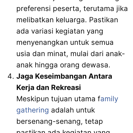
preferensi peserta, terutama jika
melibatkan keluarga. Pastikan
ada variasi kegiatan yang
menyenangkan untuk semua
usia dan minat, mulai dari anak-
anak hingga orang dewasa.
Jaga Keseimbangan Antara
Kerja dan Rekreasi
Meskipun tujuan utama f
amily
gathering
adalah untuk
bersenang-senang, tetap
pastikan ada kegiatan yang