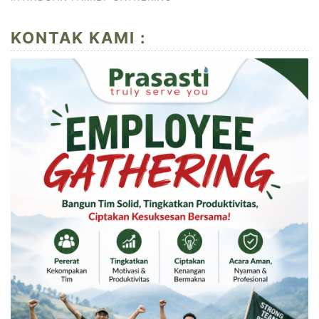
KONTAK KAMI :