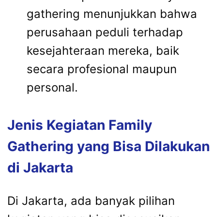
gathering menunjukkan bahwa
perusahaan peduli terhadap
kesejahteraan mereka, baik
secara profesional maupun
personal.
Jenis Kegiatan Family
Gathering yang Bisa Dilakukan
di Jakarta
Di Jakarta, ada banyak pilihan