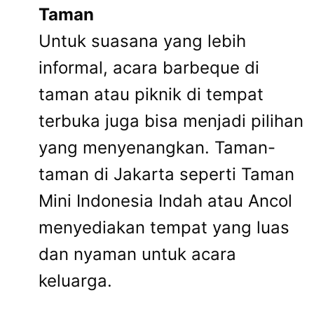
Taman
Untuk suasana yang lebih
informal, acara barbeque di
taman atau piknik di tempat
terbuka juga bisa menjadi pilihan
yang menyenangkan. Taman-
taman di Jakarta seperti Taman
Mini Indonesia Indah atau Ancol
menyediakan tempat yang luas
dan nyaman untuk acara
keluarga.