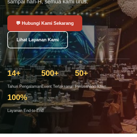
sampai hari-H, semua kami urus.
💬 Hubungi Kami Sekarang
Lihat Layanan Kami
14+
500+
50+
Tahun Pengalaman
Event Terlaksana
Perusahaan Klien
100%
Layanan End-to-End