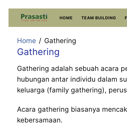
Skip
to
HOME
TEAM BUILDING
content
Home
Gathering
Gathering
Gathering adalah sebuah acara 
hubungan antar individu dalam su
keluarga (family gathering), per
Acara gathering biasanya mencaku
kebersamaan.