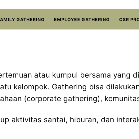
FAMILY GATHERING
EMPLOYEE GATHERING
CSR PR
pertemuan atau kumpul bersama yang d
atu kelompok. Gathering bisa dilakukan
usahaan (corporate gathering), komunit
p aktivitas santai, hiburan, dan inter