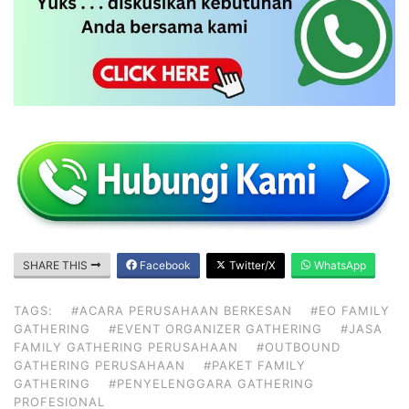
SHARE THIS
Facebook
Twitter/X
WhatsApp
TAGS:
#ACARA PERUSAHAAN BERKESAN
#EO FAMILY
GATHERING
#EVENT ORGANIZER GATHERING
#JASA
FAMILY GATHERING PERUSAHAAN
#OUTBOUND
GATHERING PERUSAHAAN
#PAKET FAMILY
GATHERING
#PENYELENGGARA GATHERING
PROFESIONAL