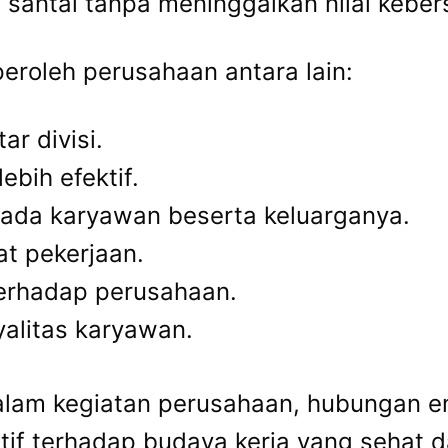
 santai tanpa meninggalkan nilai kebe
eroleh perusahaan antara lain:
r divisi.
bih efektif.
da karyawan beserta keluarganya.
at pekerjaan.
erhadap perusahaan.
yalitas karyawan.
 dalam kegiatan perusahaan, hubungan e
itif terhadap budaya kerja yang sehat d