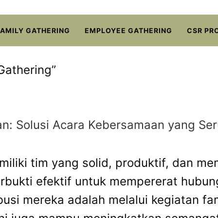
FAMILY GATHERING
EMPLOYEE GATHERING
CSR PR
Gathering”
n: Solusi Acara Kebersamaan yang Seru
iliki tim yang solid, produktif, dan me
erbukti efektif untuk mempererat hubu
busi mereka adalah melalui kegiatan fa