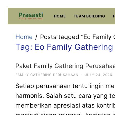
Skip
to
HOME
TEAM BUILDING
content
Home
Posts tagged “Eo Family 
Tag:
Eo Family Gathering
Paket Family Gathering Perusahaa
FAMILY GATHERING PERUSAHAAN
·
JULY 24, 2026
Setiap perusahaan tentu ingin mem
harmonis. Salah satu cara yang t
memberikan apresiasi atas kontri