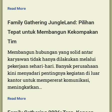
Pangandaran dikenal sebagai salah satu
destinasi wisata unggulan di Jawa Barat
yang menawarkan keindahan pantai,
suasana alam yang masih asri, serta beragam
aktivitas menarik. Tidak…
Read More
Family Gathering JungleLand: Pilihan
Tepat untuk Membangun Kekompakan
Tim
Membangun hubungan yang solid antar
karyawan tidak hanya dilakukan melalui
pekerjaan sehari-hari. Banyak perusahaan
kini menyadari pentingnya kegiatan di luar