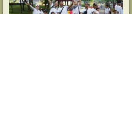
Read More
Team Building di TMII
Menyatukan Semangat dan Kolaborasi Lewat
Team Building di TMII Keunggulan TMII
Sebagai Lokasi Team Building Lokasi