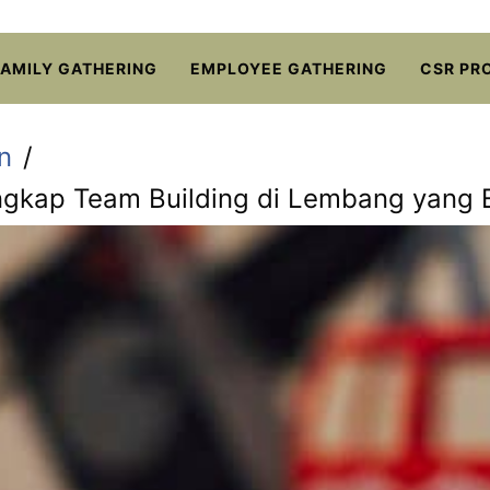
FAMILY GATHERING
EMPLOYEE GATHERING
CSR PR
n
kap Team Building di Lembang yang E