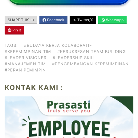
SHARE THIS
Facebook
Twitter/X
WhatsApp
Pin It
TAGS:
#BUDAYA KERJA KOLABORATIF
#KEPEMIMPINAN TIM
#KESUKSESAN TEAM BUILDING
#LEADER VISIONER
#LEADERSHIP SKILL
#MANAJEMEN TIM
#PENGEMBANGAN KEPEMIMPINAN
#PERAN PEMIMPIN
KONTAK KAMI :