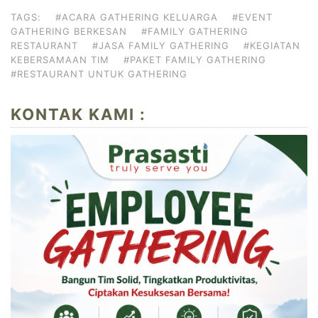
TAGS:
#ACARA GATHERING KELUARGA
#EVENT
GATHERING BERKESAN
#FAMILY GATHERING
RESTAURANT
#JASA FAMILY GATHERING
#KEGIATAN
KEBERSAMAAN TIM
#PAKET FAMILY GATHERING
#RESTAURANT UNTUK GATHERING
KONTAK KAMI :