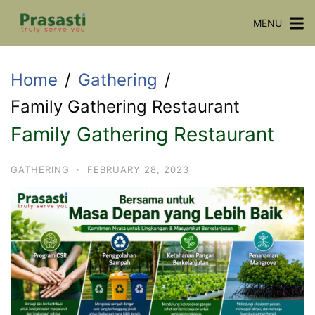
Skip
MENU
to
content
Home
Gathering
Family Gathering Restaurant
Family Gathering Restaurant
GATHERING
·
FEBRUARY 28, 2023