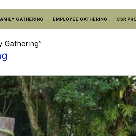
FAMILY GATHERING
EMPLOYEE GATHERING
CSR PR
y Gathering”
ng