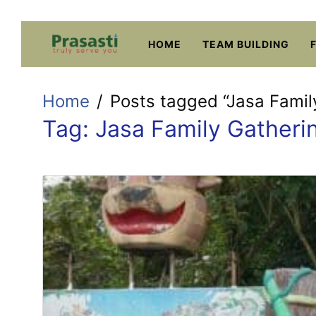
Skip
to
HOME
TEAM BUILDING
content
Home
Posts tagged “Jasa Famil
Tag:
Jasa Family Gatheri