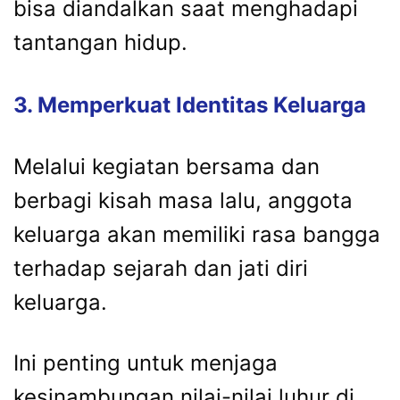
bisa
diandalkan
saat
menghadapi
tantangan
hidup.
3.
Memperkuat
Identitas
Keluarga
Melalui
kegiatan
bersama
dan
berbagi
kisah
masa
lalu,
anggota
keluarga
akan
memiliki
rasa
bangga
terhadap
sejarah
dan
jati
diri
keluarga.
Ini
penting
untuk
menjaga
kesinambungan
nilai-
nilai
luhur
di