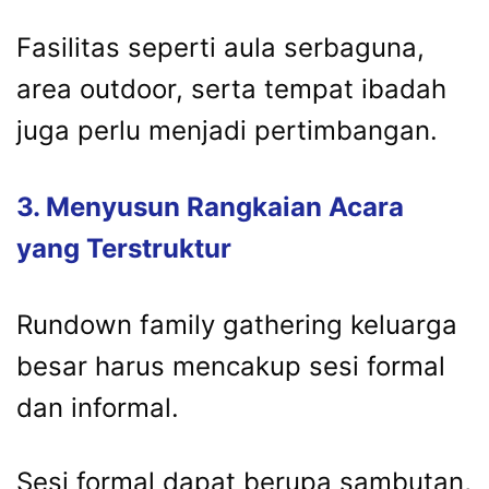
Fasilitas
seperti
aula
serbaguna,
area
outdoor,
serta
tempat
ibadah
juga
perlu
menjadi
pertimbangan.
3.
Menyusun
Rangkaian
Acara
yang
Terstruktur
Rundown
family
gathering
keluarga
besar
harus
mencakup
sesi
formal
dan
informal.
Sesi
formal
dapat
berupa
sambutan,