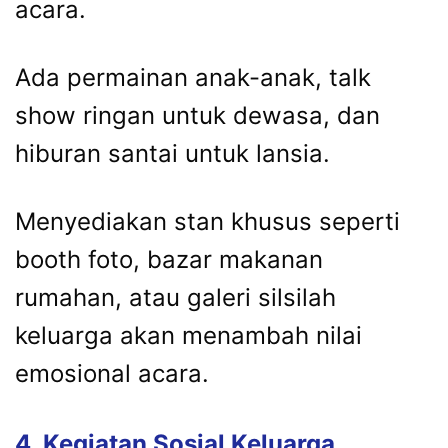
acara.
Ada
permainan
anak-
anak,
talk
show
ringan
untuk
dewasa,
dan
hiburan
santai
untuk
lansia.
Menyediakan
stan
khusus
seperti
booth
foto,
bazar
makanan
rumahan,
atau
galeri
silsilah
keluarga
akan
menambah
nilai
emosional
acara.
4.
Kegiatan
Sosial
Keluarga