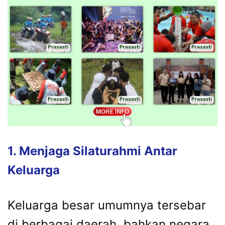
1.
Menjaga
Silaturahmi
Antar
Keluarga
Keluarga
besar
umumnya
tersebar
di
berbagai
daerah,
bahkan
negara.