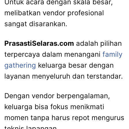
Untuk
acara
dengan
skala
besar,
melibatkan
vendor
profesional
sangat
disarankan.
PrasastiSelaras.
com
adalah
pilihan
terpercaya
dalam
menangani
family
gathering
keluarga
besar
dengan
layanan
menyeluruh
dan
terstandar.
Dengan
vendor
berpengalaman,
keluarga
bisa
fokus
menikmati
momen
tanpa
harus
repot
mengurus
teknis
lapangan.