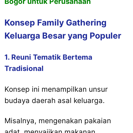
Bogor untuk Perusahaan
Konsep
Family
Gathering
Keluarga
Besar
yang
Populer
1.
Reuni
Tematik
Bertema
Tradisional
Konsep
ini
menampilkan
unsur
budaya
daerah
asal
keluarga.
Misalnya,
mengenakan
pakaian
adat,
menyajikan
makanan