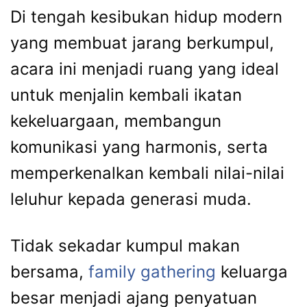
Di
tengah
kesibukan
hidup
modern
yang
membuat
jarang
berkumpul,
acara
ini
menjadi
ruang
yang
ideal
untuk
menjalin
kembali
ikatan
kekeluargaan,
membangun
komunikasi
yang
harmonis,
serta
memperkenalkan
kembali
nilai-
nilai
leluhur
kepada
generasi
muda.
Tidak
sekadar
kumpul
makan
bersama,
family
gathering
keluarga
besar
menjadi
ajang
penyatuan