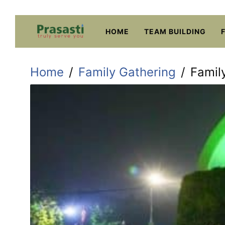
Skip
to
HOME
TEAM BUILDING
content
Home
Family Gathering
Famil