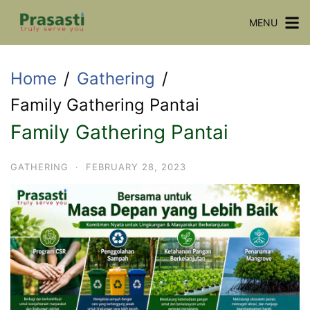
Skip
MENU
to
content
Home
Gathering
Family Gathering Pantai
Family Gathering Pantai
GATHERING
·
FEBRUARY 28, 2023