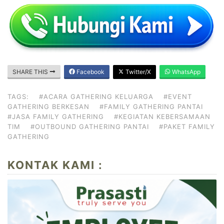
SHARE THIS
Facebook
Twitter/X
WhatsApp
TAGS:
#ACARA GATHERING KELUARGA
#EVENT
GATHERING BERKESAN
#FAMILY GATHERING PANTAI
#JASA FAMILY GATHERING
#KEGIATAN KEBERSAMAAN
TIM
#OUTBOUND GATHERING PANTAI
#PAKET FAMILY
GATHERING
KONTAK KAMI :