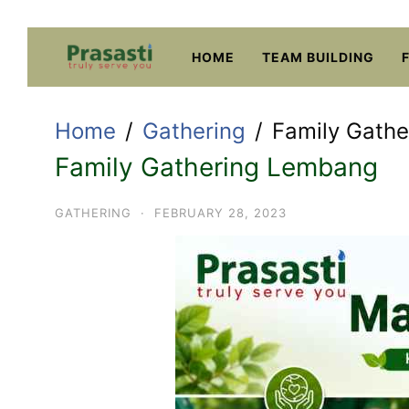
Skip
to
HOME
TEAM BUILDING
content
Home
Gathering
Family Gath
Family Gathering Lembang
GATHERING
·
FEBRUARY 28, 2023