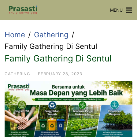
Skip
MENU
to
content
Home
Gathering
Family Gathering Di Sentul
Family Gathering Di Sentul
GATHERING
·
FEBRUARY 28, 2023