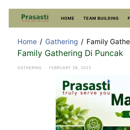
Skip
to
HOME
TEAM BUILDING
content
Home
Gathering
Family Gathe
Family Gathering Di Puncak
GATHERING
·
FEBRUARY 28, 2023