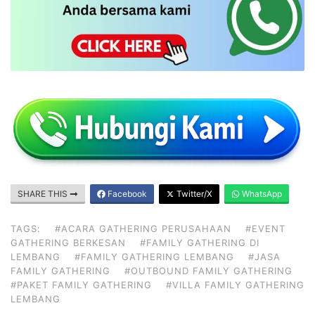
SHARE THIS
Facebook
Twitter/X
WhatsApp
TAGS:
#ACARA GATHERING PERUSAHAAN
#EVENT
GATHERING BERKESAN
#FAMILY GATHERING DI
LEMBANG
#FAMILY GATHERING LEMBANG
#JASA
FAMILY GATHERING
#OUTBOUND FAMILY GATHERING
#PAKET FAMILY GATHERING
#VILLA FAMILY GATHERING
LEMBANG