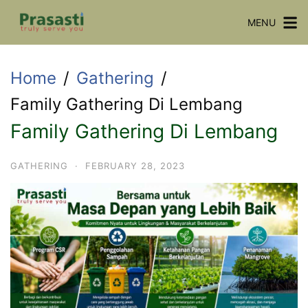
Skip
MENU
to
content
Home
Gathering
Family Gathering Di Lembang
Family Gathering Di Lembang
GATHERING
·
FEBRUARY 28, 2023