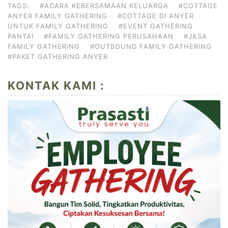
TAGS:
#ACARA KEBERSAMAAN KELUARGA
#COTTAGE
ANYER FAMILY GATHERING
#COTTAGE DI ANYER
UNTUK FAMILY GATHERING
#EVENT GATHERING
PANTAI
#FAMILY GATHERING PERUSAHAAN
#JASA
FAMILY GATHERING
#OUTBOUND FAMILY GATHERING
#PAKET GATHERING ANYER
KONTAK KAMI :