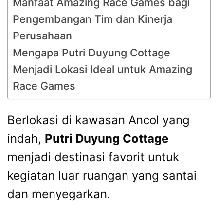
Manfaat Amazing Race Games bagi
Pengembangan Tim dan Kinerja
Perusahaan
Mengapa Putri Duyung Cottage
Menjadi Lokasi Ideal untuk Amazing
Race Games
Berlokasi di kawasan Ancol yang
indah,
Putri Duyung Cottage
menjadi destinasi favorit untuk
kegiatan luar ruangan yang santai
dan menyegarkan.