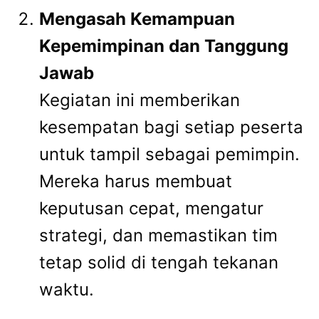
Mengasah Kemampuan
Kepemimpinan dan Tanggung
Jawab
Kegiatan ini memberikan
kesempatan bagi setiap peserta
untuk tampil sebagai pemimpin.
Mereka harus membuat
keputusan cepat, mengatur
strategi, dan memastikan tim
tetap solid di tengah tekanan
waktu.