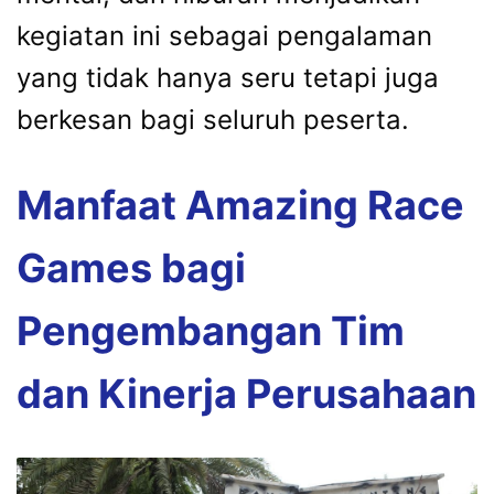
kegiatan ini sebagai pengalaman
yang tidak hanya seru tetapi juga
berkesan bagi seluruh peserta.
Manfaat Amazing Race
Games bagi
Pengembangan Tim
dan Kinerja Perusahaan