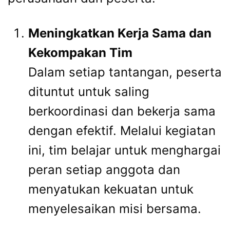
Meningkatkan Kerja Sama dan
Kekompakan Tim
Dalam setiap tantangan, peserta
dituntut untuk saling
berkoordinasi dan bekerja sama
dengan efektif. Melalui kegiatan
ini, tim belajar untuk menghargai
peran setiap anggota dan
menyatukan kekuatan untuk
menyelesaikan misi bersama.