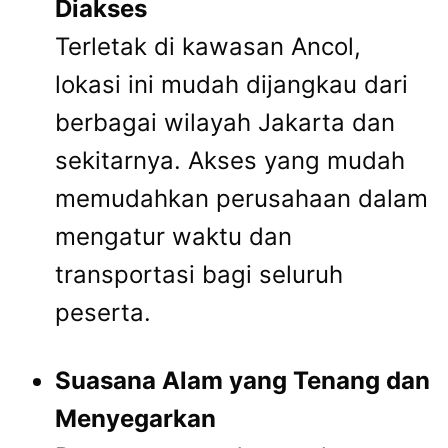
Diakses
Terletak di kawasan Ancol,
lokasi ini mudah dijangkau dari
berbagai wilayah Jakarta dan
sekitarnya. Akses yang mudah
memudahkan perusahaan dalam
mengatur waktu dan
transportasi bagi seluruh
peserta.
Suasana Alam yang Tenang dan
Menyegarkan