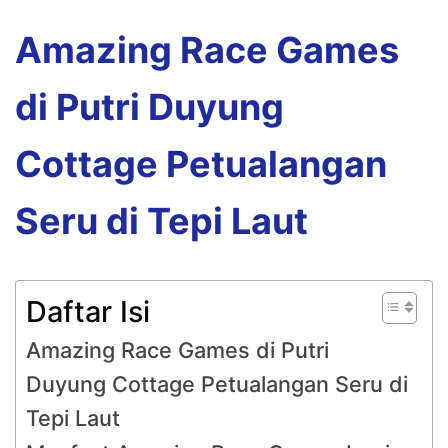
Amazing Race Games
di Putri Duyung
Cottage Petualangan
Seru di Tepi Laut
Daftar Isi
Amazing Race Games di Putri
Duyung Cottage Petualangan Seru di
Tepi Laut