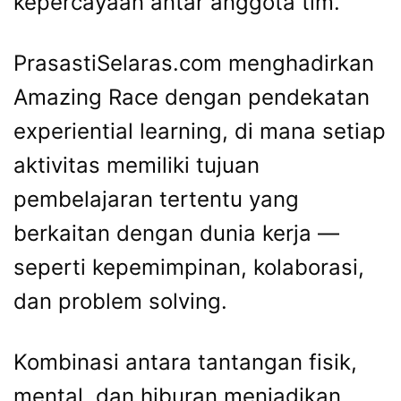
kepercayaan antar anggota tim.
PrasastiSelaras.com menghadirkan
Amazing Race dengan pendekatan
experiential learning, di mana setiap
aktivitas memiliki tujuan
pembelajaran tertentu yang
berkaitan dengan dunia kerja —
seperti kepemimpinan, kolaborasi,
dan problem solving.
Kombinasi antara tantangan fisik,
mental, dan hiburan menjadikan