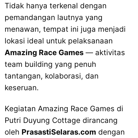
Tidak hanya terkenal dengan
pemandangan lautnya yang
menawan, tempat ini juga menjadi
lokasi ideal untuk pelaksanaan
Amazing Race Games
— aktivitas
team building yang penuh
tantangan, kolaborasi, dan
keseruan.
Kegiatan Amazing Race Games di
Putri Duyung Cottage dirancang
oleh
PrasastiSelaras.com
dengan