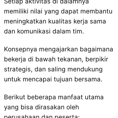
Setiap aktivitas di dalamnya
memiliki nilai yang dapat membantu
meningkatkan kualitas kerja sama
dan komunikasi dalam tim.
Konsepnya mengajarkan bagaimana
bekerja di bawah tekanan, berpikir
strategis, dan saling mendukung
untuk mencapai tujuan bersama.
Berikut beberapa manfaat utama
yang bisa dirasakan oleh
perusahaan dan peserta: