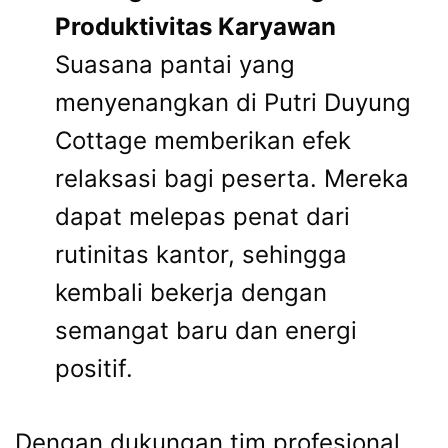
Produktivitas Karyawan
Suasana pantai yang
menyenangkan di Putri Duyung
Cottage memberikan efek
relaksasi bagi peserta. Mereka
dapat melepas penat dari
rutinitas kantor, sehingga
kembali bekerja dengan
semangat baru dan energi
positif.
Dengan dukungan tim profesional