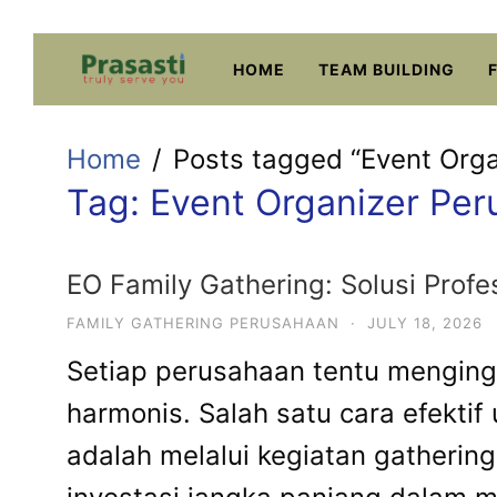
Skip
to
HOME
TEAM BUILDING
content
Home
Posts tagged “Event Org
Tag:
Event Organizer Pe
EO Family Gathering: Solusi Pro
FAMILY GATHERING PERUSAHAAN
·
JULY 18, 2026
Setiap perusahaan tentu mengingi
harmonis. Salah satu cara efektif
adalah melalui kegiatan gathering