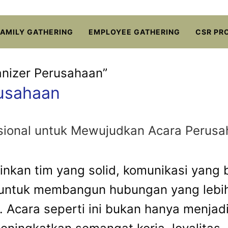
FAMILY GATHERING
EMPLOYEE GATHERING
CSR PR
anizer Perusahaan”
rusahaan
fesional untuk Mewujudkan Acara Perus
nkan tim yang solid, komunikasi yang b
 untuk membangun hubungan yang lebih e
. Acara seperti ini bukan hanya menjad