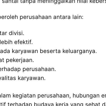
 santai tanpa meninggalkan nilai kebe
eroleh perusahaan antara lain:
r divisi.
bih efektif.
da karyawan beserta keluarganya.
at pekerjaan.
erhadap perusahaan.
yalitas karyawan.
 dalam kegiatan perusahaan, hubungan e
itif terhadap budaya kerja yang sehat d