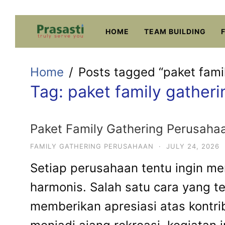
Skip
to
HOME
TEAM BUILDING
content
Home
Posts tagged “paket fami
Tag:
paket family gather
Paket Family Gathering Perusahaa
FAMILY GATHERING PERUSAHAAN
·
JULY 24, 2026
Setiap perusahaan tentu ingin mem
harmonis. Salah satu cara yang t
memberikan apresiasi atas kontri