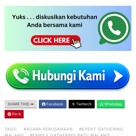
SHARE THIS
Facebook
Twitter/X
WhatsApp
Pin It
TAGS:
#ACARA PERUSAHAAN
#EVENT GATHERING
MALANG
#FAMILY GATHERING BATU MALANG