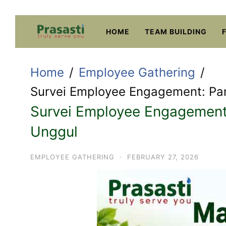
Skip
to
HOME
TEAM BUILDING
content
Home
Employee Gathering
Survei Employee Engagement: Pa
Survei Employee Engagement
Unggul
EMPLOYEE GATHERING
·
FEBRUARY 27, 2026