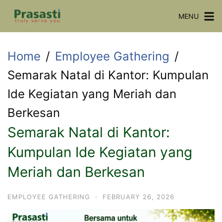
Skip
MENU
to
content
Home
Employee Gathering
Semarak Natal di Kantor: Kumpulan
Ide Kegiatan yang Meriah dan
Berkesan
Semarak Natal di Kantor:
Kumpulan Ide Kegiatan yang
Meriah dan Berkesan
EMPLOYEE GATHERING
·
FEBRUARY 26, 2026