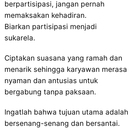
berpartisipasi, jangan pernah
memaksakan kehadiran.
Biarkan partisipasi menjadi
sukarela.
Ciptakan suasana yang ramah dan
menarik sehingga karyawan merasa
nyaman dan antusias untuk
bergabung tanpa paksaan.
Ingatlah bahwa tujuan utama adalah
bersenang-senang dan bersantai.