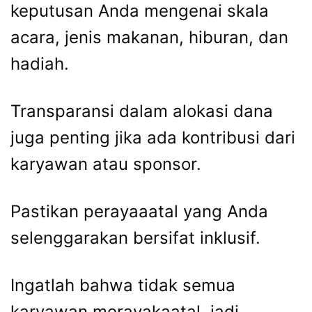
keputusan Anda mengenai skala
acara, jenis makanan, hiburan, dan
hadiah.
Transparansi dalam alokasi dana
juga penting jika ada kontribusi dari
karyawan atau sponsor.
Pastikan perayaaatal yang Anda
selenggarakan bersifat inklusif.
Ingatlah bahwa tidak semua
karyawan merayakaatal, jadi