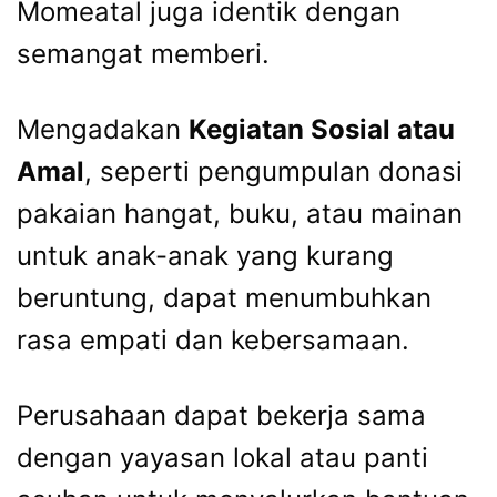
Momeatal juga identik dengan
semangat memberi.
Mengadakan
Kegiatan Sosial atau
Amal
, seperti pengumpulan donasi
pakaian hangat, buku, atau mainan
untuk anak-anak yang kurang
beruntung, dapat menumbuhkan
rasa empati dan kebersamaan.
Perusahaan dapat bekerja sama
dengan yayasan lokal atau panti