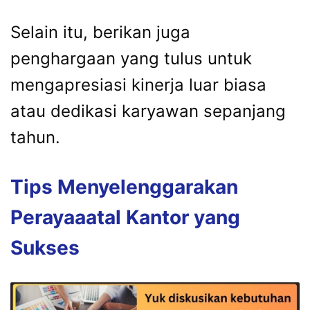
Selain itu, berikan juga
penghargaan yang tulus untuk
mengapresiasi kinerja luar biasa
atau dedikasi karyawan sepanjang
tahun.
Tips Menyelenggarakan
Perayaaatal Kantor yang
Sukses