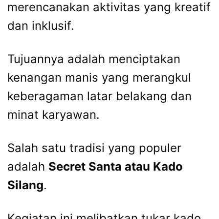
merencanakan aktivitas yang kreatif
dan inklusif.
Tujuannya adalah menciptakan
kenangan manis yang merangkul
keberagaman latar belakang dan
minat karyawan.
Salah satu tradisi yang populer
adalah
Secret Santa atau Kado
Silang
.
Kegiatan ini melibatkan tukar kado