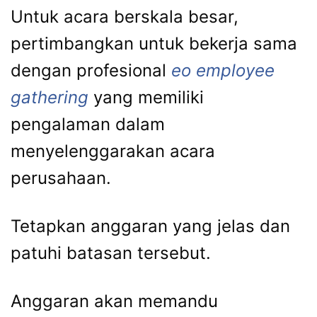
Untuk acara berskala besar,
pertimbangkan untuk bekerja sama
dengan profesional
eo employee
gathering
yang memiliki
pengalaman dalam
menyelenggarakan acara
perusahaan.
Tetapkan anggaran yang jelas dan
patuhi batasan tersebut.
Anggaran akan memandu