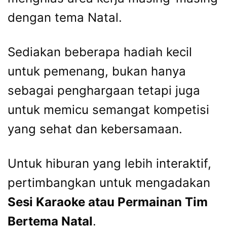
dengan tema Natal.
Sediakan beberapa hadiah kecil
untuk pemenang, bukan hanya
sebagai penghargaan tetapi juga
untuk memicu semangat kompetisi
yang sehat dan kebersamaan.
Untuk hiburan yang lebih interaktif,
pertimbangkan untuk mengadakan
Sesi Karaoke atau Permainan Tim
Bertema Natal
.