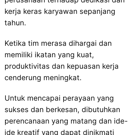
kerja keras karyawan sepanjang
tahun.
Ketika tim merasa dihargai dan
memiliki ikatan yang kuat,
produktivitas dan kepuasan kerja
cenderung meningkat.
Untuk mencapai perayaan yang
sukses dan berkesan, dibutuhkan
perencanaan yang matang dan ide-
ide kreatif yang dapat dinikmati