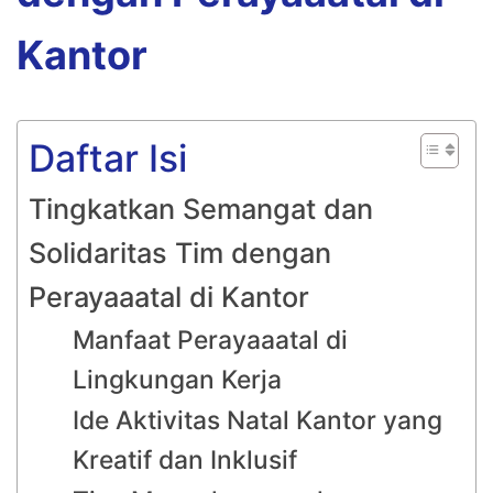
Kantor
Daftar Isi
Tingkatkan Semangat dan
Solidaritas Tim dengan
Perayaaatal di Kantor
Manfaat Perayaaatal di
Lingkungan Kerja
Ide Aktivitas Natal Kantor yang
Kreatif dan Inklusif