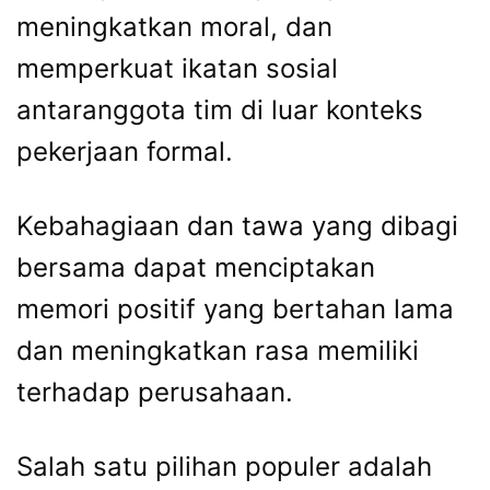
meningkatkan moral, dan
memperkuat ikatan sosial
antaranggota tim di luar konteks
pekerjaan formal.
Kebahagiaan dan tawa yang dibagi
bersama dapat menciptakan
memori positif yang bertahan lama
dan meningkatkan rasa memiliki
terhadap perusahaan.
Salah satu pilihan populer adalah