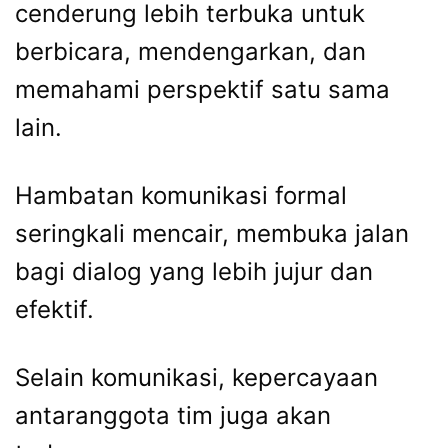
cenderung lebih terbuka untuk
berbicara, mendengarkan, dan
memahami perspektif satu sama
lain.
Hambatan komunikasi formal
seringkali mencair, membuka jalan
bagi dialog yang lebih jujur dan
efektif.
Selain komunikasi, kepercayaan
antaranggota tim juga akan