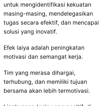
untuk mengidentifikasi kekuatan
masing-masing, mendelegasikan
tugas secara efektif, dan mencapai
solusi yang inovatif.
Efek laiya adalah peningkatan
motivasi dan semangat kerja.
Tim yang merasa dihargai,
terhubung, dan memiliki tujuan
bersama akan lebih termotivasi.