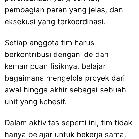
pembagian peran yang jelas, dan
eksekusi yang terkoordinasi.
Setiap anggota tim harus
berkontribusi dengan ide dan
kemampuan fisiknya, belajar
bagaimana mengelola proyek dari
awal hingga akhir sebagai sebuah
unit yang kohesif.
Dalam aktivitas seperti ini, tim tidak
hanya belajar untuk bekerja sama,