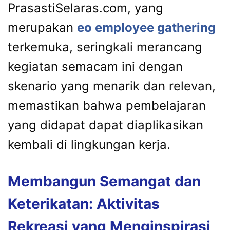
PrasastiSelaras.com, yang
merupakan
eo employee gathering
terkemuka, seringkali merancang
kegiatan semacam ini dengan
skenario yang menarik dan relevan,
memastikan bahwa pembelajaran
yang didapat dapat diaplikasikan
kembali di lingkungan kerja.
Membangun Semangat dan
Keterikatan: Aktivitas
Rekreasi yang Menginspirasi