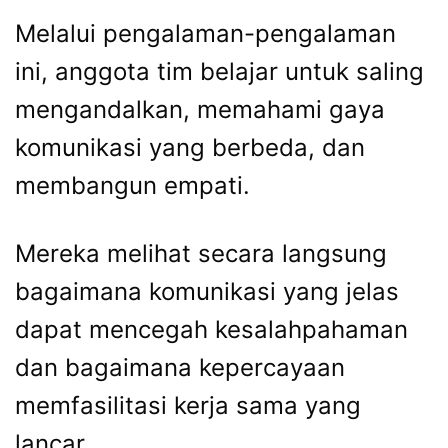
Melalui pengalaman-pengalaman
ini, anggota tim belajar untuk saling
mengandalkan, memahami gaya
komunikasi yang berbeda, dan
membangun empati.
Mereka melihat secara langsung
bagaimana komunikasi yang jelas
dapat mencegah kesalahpahaman
dan bagaimana kepercayaan
memfasilitasi kerja sama yang
lancar.