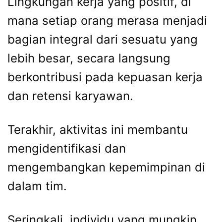
Lingkungan kerja yang positif, di
mana setiap orang merasa menjadi
bagian integral dari sesuatu yang
lebih besar, secara langsung
berkontribusi pada kepuasan kerja
dan retensi karyawan.
Terakhir, aktivitas ini membantu
mengidentifikasi dan
mengembangkan kepemimpinan di
dalam tim.
Seringkali, individu yang mungkin