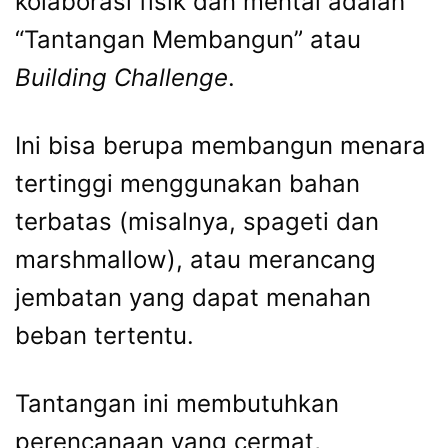
kolaborasi fisik dan mental adalah
“Tantangan Membangun” atau
Building Challenge
.
Ini bisa berupa membangun menara
tertinggi menggunakan bahan
terbatas (misalnya, spageti dan
marshmallow), atau merancang
jembatan yang dapat menahan
beban tertentu.
Tantangan ini membutuhkan
perencanaan yang cermat,