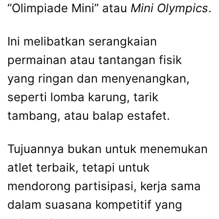
“Olimpiade Mini” atau
Mini Olympics
.
Ini melibatkan serangkaian
permainan atau tantangan fisik
yang ringan dan menyenangkan,
seperti lomba karung, tarik
tambang, atau balap estafet.
Tujuannya bukan untuk menemukan
atlet terbaik, tetapi untuk
mendorong partisipasi, kerja sama
dalam suasana kompetitif yang