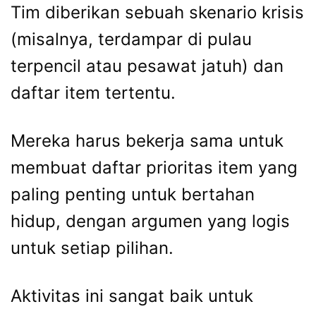
Tim diberikan sebuah skenario krisis
(misalnya, terdampar di pulau
terpencil atau pesawat jatuh) dan
daftar item tertentu.
Mereka harus bekerja sama untuk
membuat daftar prioritas item yang
paling penting untuk bertahan
hidup, dengan argumen yang logis
untuk setiap pilihan.
Aktivitas ini sangat baik untuk