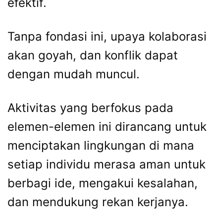
efektif.
Tanpa fondasi ini, upaya kolaborasi
akan goyah, dan konflik dapat
dengan mudah muncul.
Aktivitas yang berfokus pada
elemen-elemen ini dirancang untuk
menciptakan lingkungan di mana
setiap individu merasa aman untuk
berbagi ide, mengakui kesalahan,
dan mendukung rekan kerjanya.