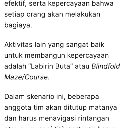
efektif, serta kepercayaan bahwa
setiap orang akan melakukan
bagiaya.
Aktivitas lain yang sangat baik
untuk membangun kepercayaan
adalah “Labirin Buta” atau
Blindfold
Maze/Course
.
Dalam skenario ini, beberapa
anggota tim akan ditutup matanya
dan harus menavigasi rintangan