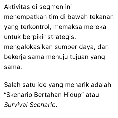
Aktivitas di segmen ini
menempatkan tim di bawah tekanan
yang terkontrol, memaksa mereka
untuk berpikir strategis,
mengalokasikan sumber daya, dan
bekerja sama menuju tujuan yang
sama.
Salah satu ide yang menarik adalah
“Skenario Bertahan Hidup” atau
Survival Scenario
.