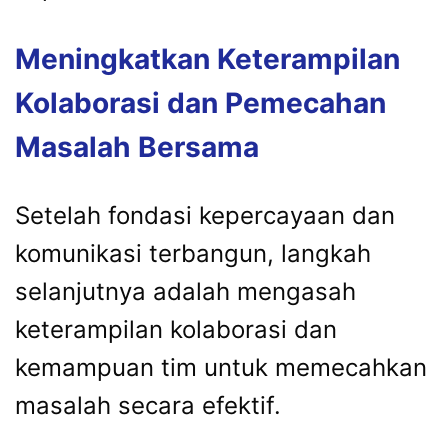
Meningkatkan Keterampilan
Kolaborasi dan Pemecahan
Masalah Bersama
Setelah fondasi kepercayaan dan
komunikasi terbangun, langkah
selanjutnya adalah mengasah
keterampilan kolaborasi dan
kemampuan tim untuk memecahkan
masalah secara efektif.