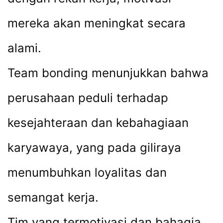
mereka akan meningkat secara
alami.
Team bonding menunjukkan bahwa
perusahaan peduli terhadap
kesejahteraan dan kebahagiaan
karyawaya, yang pada giliraya
menumbuhkan loyalitas dan
semangat kerja.
Tim yang termotivasi dan bahagia