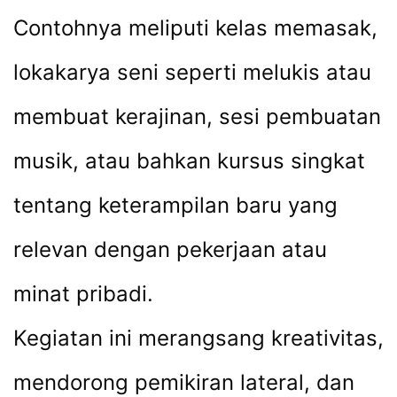
Contohnya meliputi kelas memasak,
lokakarya seni seperti melukis atau
membuat kerajinan, sesi pembuatan
musik, atau bahkan kursus singkat
tentang keterampilan baru yang
relevan dengan pekerjaan atau
minat pribadi.
Kegiatan ini merangsang kreativitas,
mendorong pemikiran lateral, dan