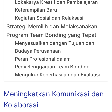
Lokakarya Kreatif dan Pembelajaran
Keterampilan Baru
Kegiatan Sosial dan Relaksasi
Strategi Memilih dan Melaksanakan
Program Team Bonding yang Tepat
Menyesuaikan dengan Tujuan dan
Budaya Perusahaan
Peran Profesional dalam
Penyelenggaraan Team Bonding
Mengukur Keberhasilan dan Evaluasi
Meningkatkan Komunikasi dan
Kolaborasi