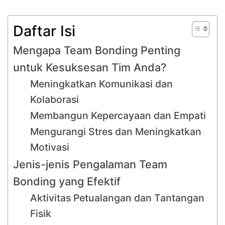
Daftar Isi
Mengapa Team Bonding Penting
untuk Kesuksesan Tim Anda?
Meningkatkan Komunikasi dan
Kolaborasi
Membangun Kepercayaan dan Empati
Mengurangi Stres dan Meningkatkan
Motivasi
Jenis-jenis Pengalaman Team
Bonding yang Efektif
Aktivitas Petualangan dan Tantangan
Fisik