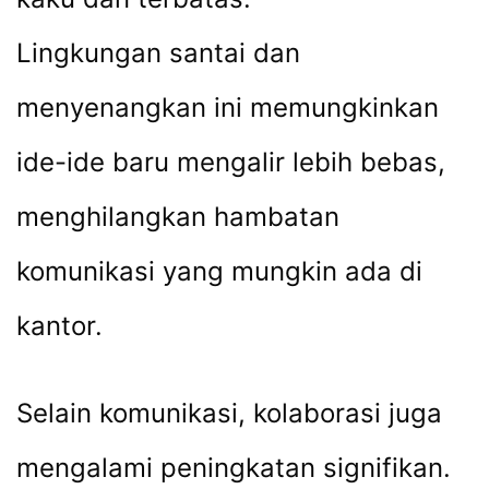
Lingkungan santai dan
menyenangkan ini memungkinkan
ide-ide baru mengalir lebih bebas,
menghilangkan hambatan
komunikasi yang mungkin ada di
kantor.
Selain komunikasi, kolaborasi juga
mengalami peningkatan signifikan.