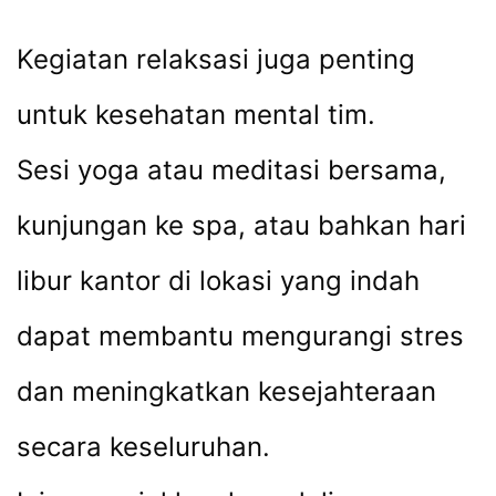
Kegiatan relaksasi juga penting
untuk kesehatan mental tim.
Sesi yoga atau meditasi bersama,
kunjungan ke spa, atau bahkan hari
libur kantor di lokasi yang indah
dapat membantu mengurangi stres
dan meningkatkan kesejahteraan
secara keseluruhan.