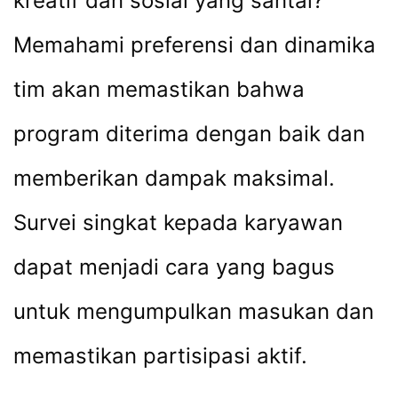
kreatif dan sosial yang santai?
Memahami preferensi dan dinamika
tim akan memastikan bahwa
program diterima dengan baik dan
memberikan dampak maksimal.
Survei singkat kepada karyawan
dapat menjadi cara yang bagus
untuk mengumpulkan masukan dan
memastikan partisipasi aktif.