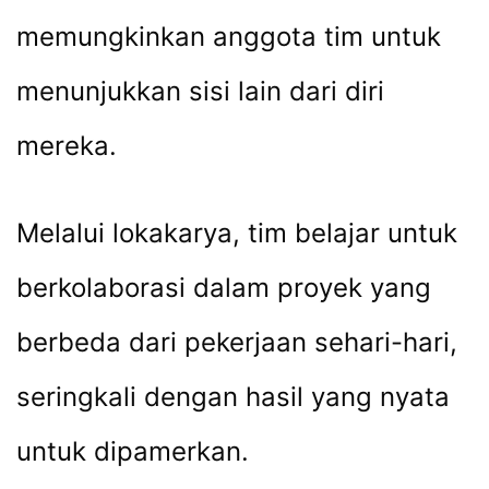
memungkinkan anggota tim untuk
menunjukkan sisi lain dari diri
mereka.
Melalui lokakarya, tim belajar untuk
berkolaborasi dalam proyek yang
berbeda dari pekerjaan sehari-hari,
seringkali dengan hasil yang nyata
untuk dipamerkan.