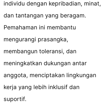
individu dengan kepribadian, minat,
dan tantangan yang beragam.
Pemahaman ini membantu
mengurangi prasangka,
membangun toleransi, dan
meningkatkan dukungan antar
anggota, menciptakan lingkungan
kerja yang lebih inklusif dan
suportif.