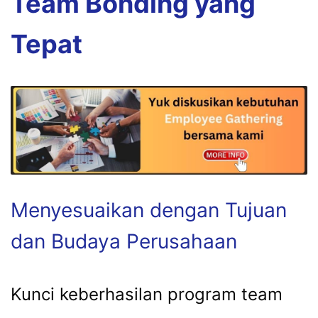
Team Bonding yang
Tepat
Menyesuaikan dengan Tujuan
dan Budaya Perusahaan
Kunci keberhasilan program team