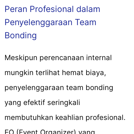
Peran Profesional dalam
Penyelenggaraan Team
Bonding
Meskipun perencanaan internal
mungkin terlihat hemat biaya,
penyelenggaraan team bonding
yang efektif seringkali
membutuhkan keahlian profesional.
EO (Event Organizer) yang