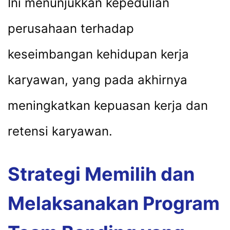
Ini menunjukkan kepedulian
perusahaan terhadap
keseimbangan kehidupan kerja
karyawan, yang pada akhirnya
meningkatkan kepuasan kerja dan
retensi karyawan.
Strategi Memilih dan
Melaksanakan Program