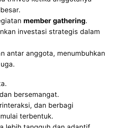
 besar.
kegiatan
member gathering
.
nkan investasi strategis dalam
tan antar anggota, menumbuhkan
duga.
a.
 dan bersemangat.
interaksi, dan berbagi
mulai terbentuk.
a lebih tangguh dan adaptif