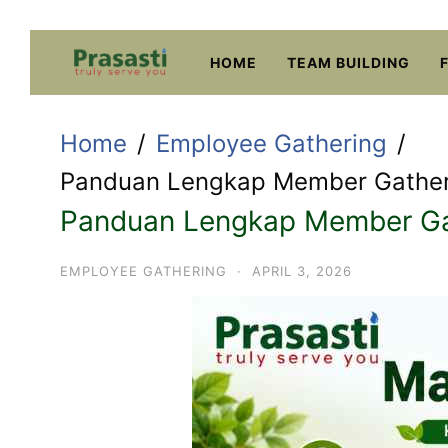
Skip
to
HOME
TEAM BUILDING
content
Home
Employee Gathering
Panduan Lengkap Member Gatheri
Panduan Lengkap Member Gat
EMPLOYEE GATHERING
·
APRIL 3, 2026