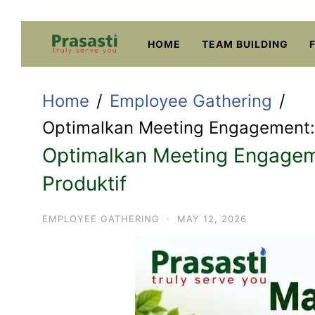
Skip
to
HOME
TEAM BUILDING
content
Home
Employee Gathering
Optimalkan Meeting Engagement: 
Optimalkan Meeting Engageme
Produktif
EMPLOYEE GATHERING
·
MAY 12, 2026