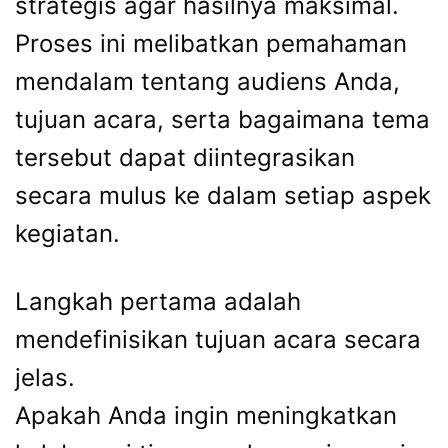
strategis agar hasilnya maksimal.
Proses ini melibatkan pemahaman
mendalam tentang audiens Anda,
tujuan acara, serta bagaimana tema
tersebut dapat diintegrasikan
secara mulus ke dalam setiap aspek
kegiatan.
Langkah pertama adalah
mendefinisikan tujuan acara secara
jelas.
Apakah Anda ingin meningkatkan