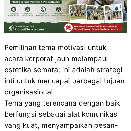
Pemilihan tema motivasi untuk
acara korporat jauh melampaui
estetika semata; ini adalah strategi
inti untuk mencapai berbagai tujuan
organisasional.
Tema yang terencana dengan baik
berfungsi sebagai alat komunikasi
yang kuat, menyampaikan pesan-