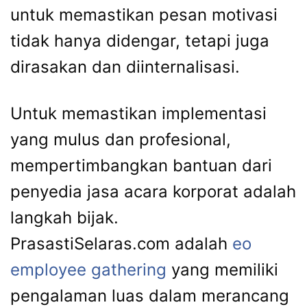
untuk memastikan pesan motivasi
tidak hanya didengar, tetapi juga
dirasakan dan diinternalisasi.
Untuk memastikan implementasi
yang mulus dan profesional,
mempertimbangkan bantuan dari
penyedia jasa acara korporat adalah
langkah bijak.
PrasastiSelaras.com adalah
eo
employee gathering
yang memiliki
pengalaman luas dalam merancang