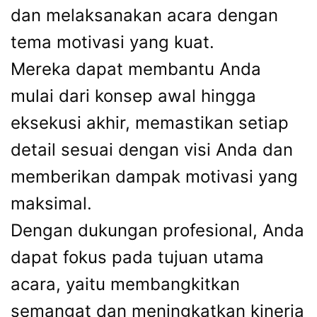
dan melaksanakan acara dengan
tema motivasi yang kuat.
Mereka dapat membantu Anda
mulai dari konsep awal hingga
eksekusi akhir, memastikan setiap
detail sesuai dengan visi Anda dan
memberikan dampak motivasi yang
maksimal.
Dengan dukungan profesional, Anda
dapat fokus pada tujuan utama
acara, yaitu membangkitkan
semangat dan meningkatkan kinerja