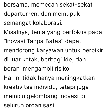
bersama, memecah sekat-sekat
departemen, dan memupuk
semangat kolaborasi.
Misalnya, tema yang berfokus pada
“Inovasi Tanpa Batas” dapat
mendorong karyawan untuk berpikir
di luar kotak, berbagi ide, dan
berani mengambil risiko.
Hal ini tidak hanya meningkatkan
kreativitas individu, tetapi juga
memicu gelombang inovasi di
seluruh organisasi.