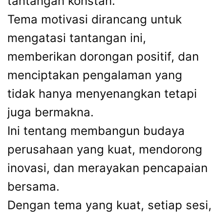
tantangan konstan.
Tema motivasi dirancang untuk
mengatasi tantangan ini,
memberikan dorongan positif, dan
menciptakan pengalaman yang
tidak hanya menyenangkan tetapi
juga bermakna.
Ini tentang membangun budaya
perusahaan yang kuat, mendorong
inovasi, dan merayakan pencapaian
bersama.
Dengan tema yang kuat, setiap sesi,