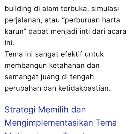
building di alam terbuka, simulasi
perjalanan, atau “perburuan harta
karun” dapat menjadi inti dari acara
ini.
Tema ini sangat efektif untuk
membangun ketahanan dan
semangat juang di tengah
perubahan dan ketidakpastian.
Strategi Memilih dan
Mengimplementasikan Tema