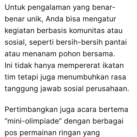
Untuk pengalaman yang benar-
benar unik, Anda bisa mengatur
kegiatan berbasis komunitas atau
sosial, seperti bersih-bersih pantai
atau menanam pohon bersama.
Ini tidak hanya mempererat ikatan
tim tetapi juga menumbuhkan rasa
tanggung jawab sosial perusahaan.
Pertimbangkan juga acara bertema
“mini-olimpiade” dengan berbagai
pos permainan ringan yang