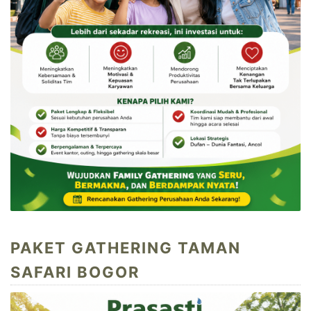
PAKET GATHERING TAMAN
SAFARI BOGOR