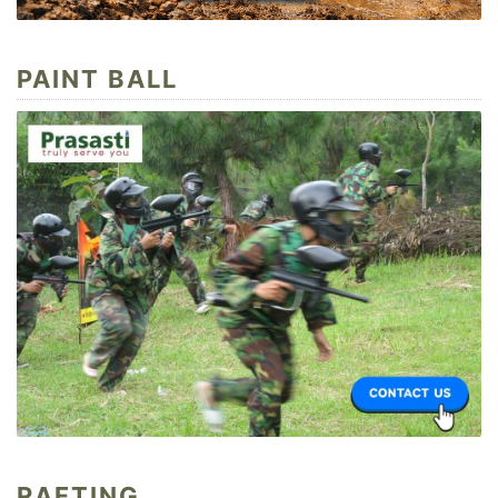
PAINT BALL
RAFTING