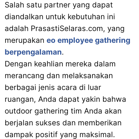
Salah satu partner yang dapat
diandalkan untuk kebutuhan ini
adalah PrasastiSelaras.com, yang
merupakan
eo employee gathering
berpengalaman
.
Dengan keahlian mereka dalam
merancang dan melaksanakan
berbagai jenis acara di luar
ruangan, Anda dapat yakin bahwa
outdoor gathering tim Anda akan
berjalan sukses dan memberikan
dampak positif yang maksimal.