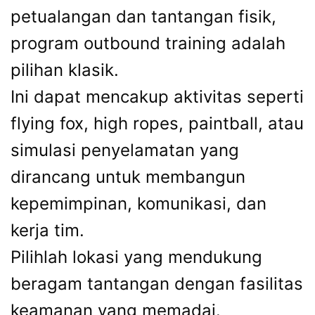
petualangan dan tantangan fisik,
program outbound training adalah
pilihan klasik.
Ini dapat mencakup aktivitas seperti
flying fox, high ropes, paintball, atau
simulasi penyelamatan yang
dirancang untuk membangun
kepemimpinan, komunikasi, dan
kerja tim.
Pilihlah lokasi yang mendukung
beragam tantangan dengan fasilitas
keamanan yang memadai.