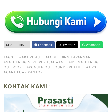
SHARE THIS
Facebook
Twitter/X
WhatsApp
TAGS:
#AKTIVITAS TEAM BUILDING LAPANGAN
#GATHERING SERU PERUSAHAAN
#IDE GATHERING
OUTDOOR
#KONSEP OUTBOUND KREATIF
#TIPS
ACARA LUAR KANTOR
KONTAK KAMI :