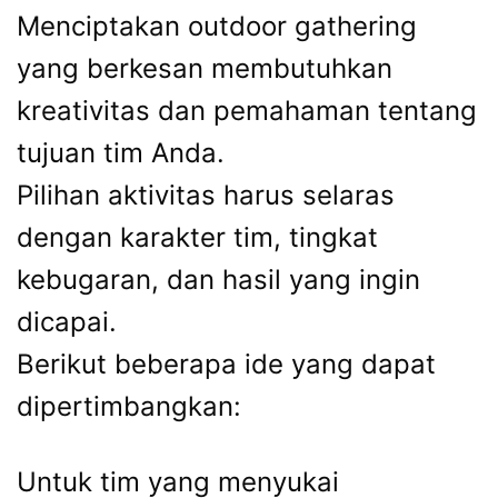
Menciptakan outdoor gathering
yang berkesan membutuhkan
kreativitas dan pemahaman tentang
tujuan tim Anda.
Pilihan aktivitas harus selaras
dengan karakter tim, tingkat
kebugaran, dan hasil yang ingin
dicapai.
Berikut beberapa ide yang dapat
dipertimbangkan:
Untuk tim yang menyukai