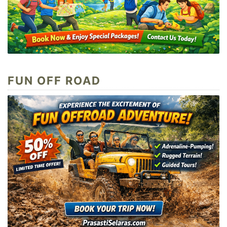
FUN OFF ROAD