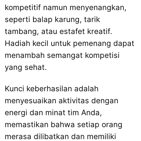
kompetitif namun menyenangkan,
seperti balap karung, tarik
tambang, atau estafet kreatif.
Hadiah kecil untuk pemenang dapat
menambah semangat kompetisi
yang sehat.
Kunci keberhasilan adalah
menyesuaikan aktivitas dengan
energi dan minat tim Anda,
memastikan bahwa setiap orang
merasa dilibatkan dan memiliki