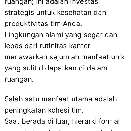
ruangan; ini adalah investasi
strategis untuk kesehatan dan
produktivitas tim Anda.
Lingkungan alami yang segar dan
lepas dari rutinitas kantor
menawarkan sejumlah manfaat unik
yang sulit didapatkan di dalam
ruangan.
Salah satu manfaat utama adalah
peningkatan kohesi tim.
Saat berada di luar, hierarki formal