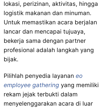
lokasi, perizinan, aktivitas, hingga
logistik makanan dan minuman.
Untuk memastikan acara berjalan
lancar dan mencapai tujuaya,
bekerja sama dengan partner
profesional adalah langkah yang
bijak.
Pilihlah penyedia layanan
eo
employee gathering
yang memiliki
rekam jejak terbukti dalam
menyelenggarakan acara di luar