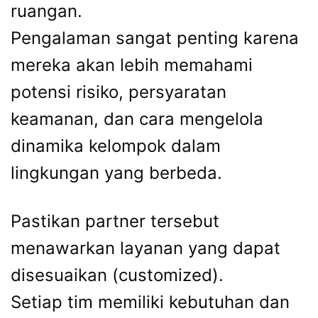
ruangan.
Pengalaman sangat penting karena
mereka akan lebih memahami
potensi risiko, persyaratan
keamanan, dan cara mengelola
dinamika kelompok dalam
lingkungan yang berbeda.
Pastikan partner tersebut
menawarkan layanan yang dapat
disesuaikan (customized).
Setiap tim memiliki kebutuhan dan