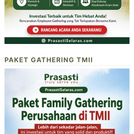
PAKET GATHERING TMII