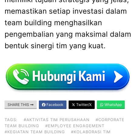
memastikan setiap investasi dalam
team building menghasilkan
pengembalian yang maksimal dalam
bentuk sinergi tim yang kuat.
SHARE THIS
Facebook
Twitter/X
WhatsApp
TAGS:
#AKTIVITAS TIM PERUSAHAAN
#CORPORATE
TEAM BUILDING
#EMPLOYEE ENGAGEMENT
#KEGIATAN TEAM BUILDING
#KOLABORASI TIM