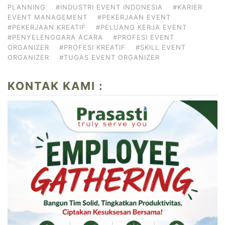
PLANNING
#INDUSTRI EVENT INDONESIA
#KARIER
EVENT MANAGEMENT
#PEKERJAAN EVENT
#PEKERJAAN KREATIF
#PELUANG KERJA EVENT
#PENYELENGGARA ACARA
#PROFESI EVENT
ORGANIZER
#PROFESI KREATIF
#SKILL EVENT
ORGANIZER
#TUGAS EVENT ORGANIZER
KONTAK KAMI :