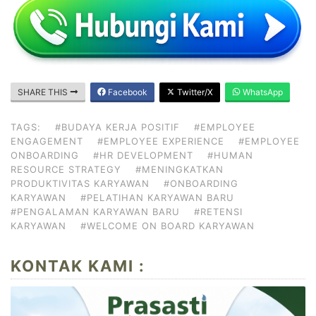
SHARE THIS
Facebook
Twitter/X
WhatsApp
TAGS:
#BUDAYA KERJA POSITIF
#EMPLOYEE
ENGAGEMENT
#EMPLOYEE EXPERIENCE
#EMPLOYEE
ONBOARDING
#HR DEVELOPMENT
#HUMAN
RESOURCE STRATEGY
#MENINGKATKAN
PRODUKTIVITAS KARYAWAN
#ONBOARDING
KARYAWAN
#PELATIHAN KARYAWAN BARU
#PENGALAMAN KARYAWAN BARU
#RETENSI
KARYAWAN
#WELCOME ON BOARD KARYAWAN
KONTAK KAMI :