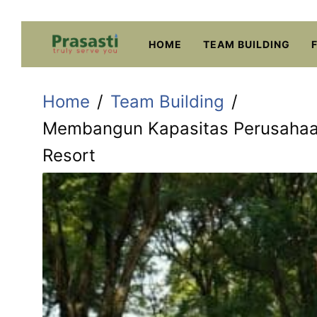
Skip
to
HOME
TEAM BUILDING
content
Home
Team Building
Membangun Kapasitas Perusahaan 
Resort