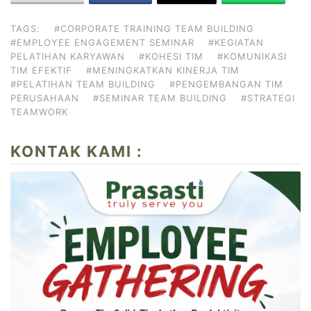
TAGS:
#CORPORATE TRAINING TEAM BUILDING
#EMPLOYEE ENGAGEMENT SEMINAR
#KEGIATAN
PELATIHAN KARYAWAN
#KOHESI TIM
#KOMUNIKASI
TIM EFEKTIF
#MENINGKATKAN KINERJA TIM
#PELATIHAN TEAM BUILDING
#PENGEMBANGAN TIM
PERUSAHAAN
#SEMINAR TEAM BUILDING
#STRATEGI
TEAMWORK
KONTAK KAMI :