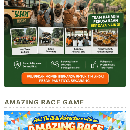
AMAZING RACE GAME