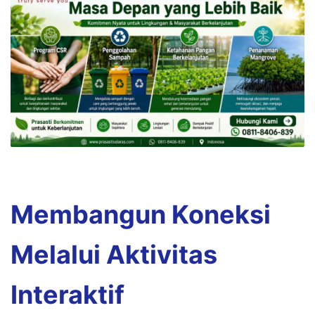
Membangun Koneksi
Melalui Aktivitas
Interaktif