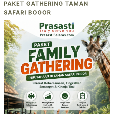
PAKET GATHERING TAMAN
SAFARI BOGOR