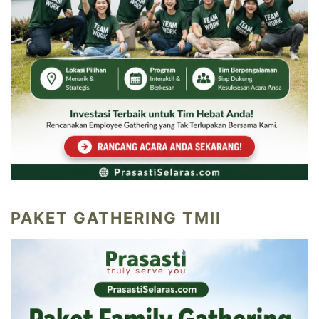
PAKET GATHERING TMII