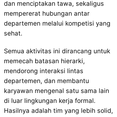
dan menciptakan tawa, sekaligus
mempererat hubungan antar
departemen melalui kompetisi yang
sehat.
Semua aktivitas ini dirancang untuk
memecah batasan hierarki,
mendorong interaksi lintas
departemen, dan membantu
karyawan mengenal satu sama lain
di luar lingkungan kerja formal.
Hasilnya adalah tim yang lebih solid,