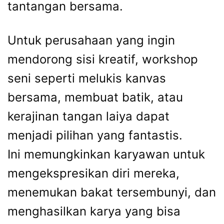
tantangan bersama.
Untuk perusahaan yang ingin
mendorong sisi kreatif, workshop
seni seperti melukis kanvas
bersama, membuat batik, atau
kerajinan tangan laiya dapat
menjadi pilihan yang fantastis.
Ini memungkinkan karyawan untuk
mengekspresikan diri mereka,
menemukan bakat tersembunyi, dan
menghasilkan karya yang bisa