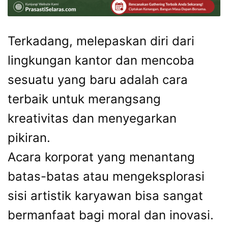
Terkadang, melepaskan diri dari
lingkungan kantor dan mencoba
sesuatu yang baru adalah cara
terbaik untuk merangsang
kreativitas dan menyegarkan
pikiran.
Acara korporat yang menantang
batas-batas atau mengeksplorasi
sisi artistik karyawan bisa sangat
bermanfaat bagi moral dan inovasi.