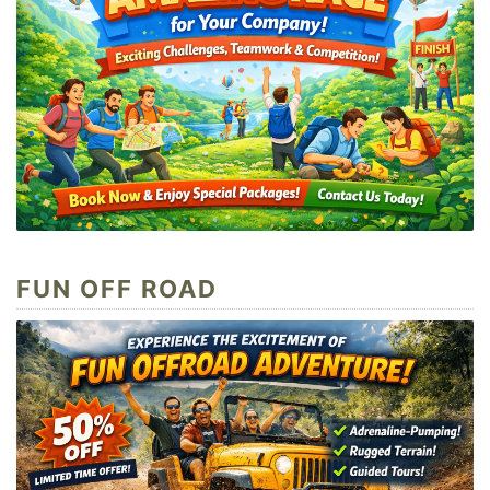
FUN OFF ROAD