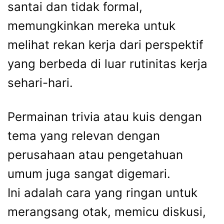
santai dan tidak formal,
memungkinkan mereka untuk
melihat rekan kerja dari perspektif
yang berbeda di luar rutinitas kerja
sehari-hari.
Permainan trivia atau kuis dengan
tema yang relevan dengan
perusahaan atau pengetahuan
umum juga sangat digemari.
Ini adalah cara yang ringan untuk
merangsang otak, memicu diskusi,