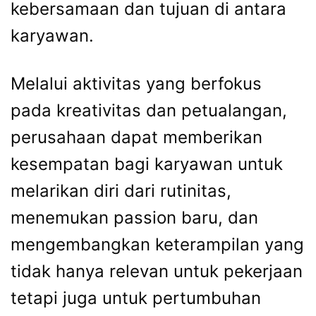
kebersamaan dan tujuan di antara
karyawan.
Melalui aktivitas yang berfokus
pada kreativitas dan petualangan,
perusahaan dapat memberikan
kesempatan bagi karyawan untuk
melarikan diri dari rutinitas,
menemukan passion baru, dan
mengembangkan keterampilan yang
tidak hanya relevan untuk pekerjaan
tetapi juga untuk pertumbuhan