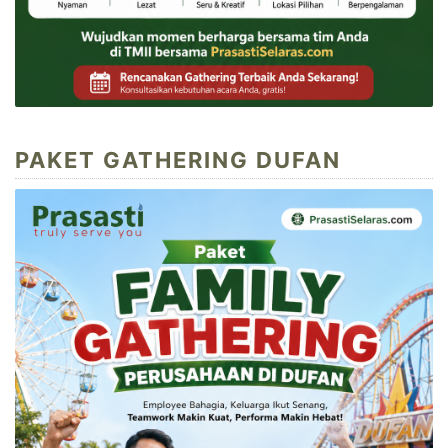
PAKET GATHERING DUFAN