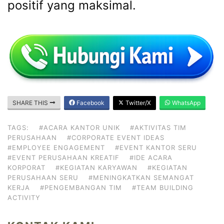
positif yang maksimal.
SHARE THIS
Facebook
Twitter/X
WhatsApp
TAGS:
#ACARA KANTOR UNIK
#AKTIVITAS TIM
PERUSAHAAN
#CORPORATE EVENT IDEAS
#EMPLOYEE ENGAGEMENT
#EVENT KANTOR SERU
#EVENT PERUSAHAAN KREATIF
#IDE ACARA
KORPORAT
#KEGIATAN KARYAWAN
#KEGIATAN
PERUSAHAAN SERU
#MENINGKATKAN SEMANGAT
KERJA
#PENGEMBANGAN TIM
#TEAM BUILDING
ACTIVITY