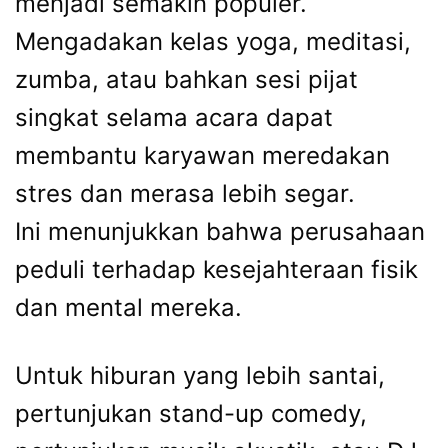
menjadi semakin populer.
Mengadakan kelas yoga, meditasi,
zumba, atau bahkan sesi pijat
singkat selama acara dapat
membantu karyawan meredakan
stres dan merasa lebih segar.
Ini menunjukkan bahwa perusahaan
peduli terhadap kesejahteraan fisik
dan mental mereka.
Untuk hiburan yang lebih santai,
pertunjukan stand-up comedy,