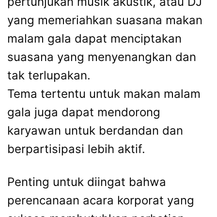
pertunjukan musik akustik, atau DJ
yang memeriahkan suasana makan
malam gala dapat menciptakan
suasana yang menyenangkan dan
tak terlupakan.
Tema tertentu untuk makan malam
gala juga dapat mendorong
karyawan untuk berdandan dan
berpartisipasi lebih aktif.
Penting untuk diingat bahwa
perencanaan acara korporat yang