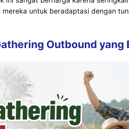
 ini sangat berharga karena seringka
mereka untuk beradaptasi dengan tunt
thering Outbound yang E