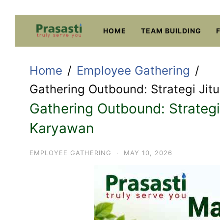
Skip
to
HOME
TEAM BUILDING
content
Home
Employee Gathering
Gathering Outbound: Strategi Ji
Gathering Outbound: Strateg
Karyawan
EMPLOYEE GATHERING
·
MAY 10, 2026