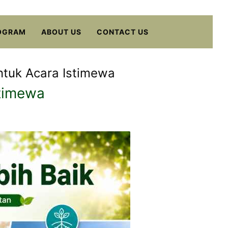
OGRAM
ABOUT US
CONTACT US
ntuk Acara Istimewa
stimewa