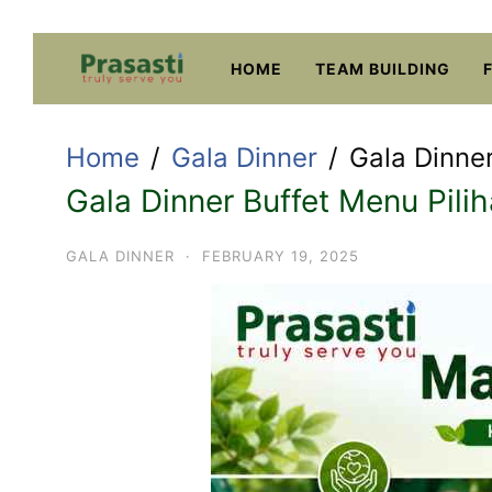
Skip
to
HOME
TEAM BUILDING
content
Home
Gala Dinner
Gala Dinne
Gala Dinner Buffet Menu Pili
GALA DINNER
·
FEBRUARY 19, 2025