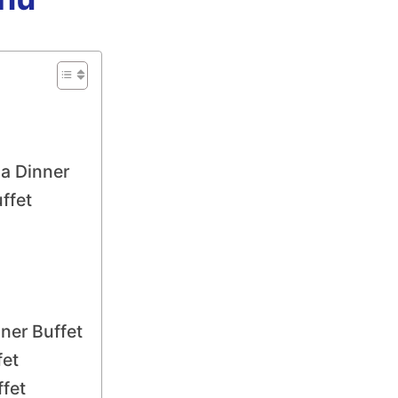
a Dinner
ffet
ner Buffet
fet
fet