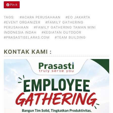
Pin It
TAGS:
#ACARA PERUSAHAAN
#EO JAKARTA
#EVENT ORGANIZER
#FAMILY GATHERING
PERUSAHAAN
#FAMILY GATHERING TAMAN MINI
INDONESIA INDAH
#KEGIATAN OUTDOOR
#PRASASTISELARAS.COM
#TEAM BUILDING
KONTAK KAMI :