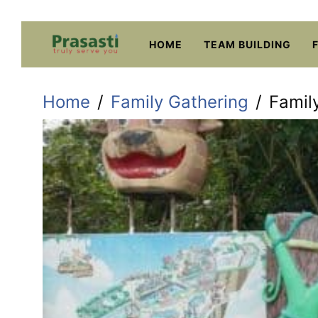
Skip
to
HOME
TEAM BUILDING
content
Home
Family Gathering
Famil