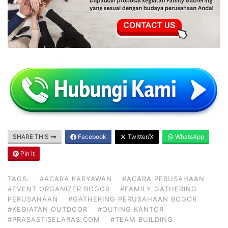
SHARE THIS
Facebook
Twitter/X
WhatsApp
Pin It
TAGS:
#ACARA KARYAWAN
#ACARA PERUSAHAAN
#EVENT ORGANIZER BOGOR
#FAMILY GATHERING
PERUSAHAAN
#GATHERING PERUSAHAAN BOGOR
#KEGIATAN OUTDOOR
#OUTING KANTOR
#PRASASTISELARAS.COM
#TEAM BUILDING