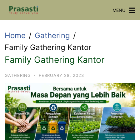
Skip
MENU
to
content
Home
Gathering
Family Gathering Kantor
Family Gathering Kantor
GATHERING
·
FEBRUARY 28, 2023