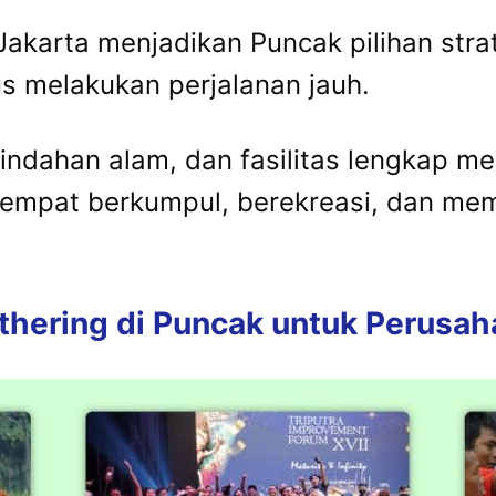
Jakarta
menjadikan
Puncak
pilihan
stra
us
melakukan
perjalanan
jauh.
eindahan
alam,
dan
fasilitas
lengkap
me
tempat
berkumpul,
berekreasi,
dan
me
thering
di
Puncak
untuk
Perusah