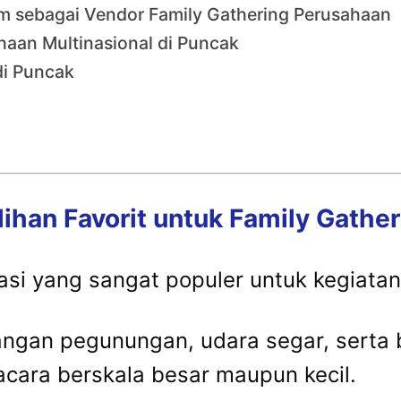
m sebagai Vendor Family Gathering Perusahaan
ahaan Multinasional di Puncak
di Puncak
lihan
Favorit
untuk
Family
Gathe
asi
yang
sangat
populer
untuk
kegiata
angan
pegunungan,
udara
segar,
serta
acara
berskala
besar
maupun
kecil.