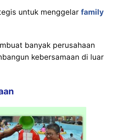
tegis
untuk
menggelar
family
mbuat
banyak
perusahaan
mbangun
kebersamaan
di
luar
aan