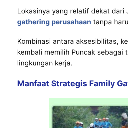
Lokasinya
yang
relatif
dekat
dari
gathering
perusahaan
tanpa
har
Kombinasi
antara
aksesibilitas,
k
kembali
memilih
Puncak
sebagai
lingkungan
kerja.
Manfaat
Strategis
Family
Ga