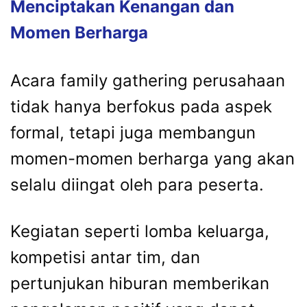
Menciptakan
Kenangan
dan
Momen
Berharga
Acara
family
gathering
perusahaan
tidak
hanya
berfokus
pada
aspek
formal,
tetapi
juga
membangun
momen-
momen
berharga
yang
akan
selalu
diingat
oleh
para
peserta.
Kegiatan
seperti
lomba
keluarga,
kompetisi
antar
tim,
dan
pertunjukan
hiburan
memberikan