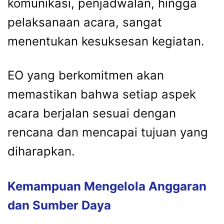
komunikasi,
penjadwalan,
hingga
pelaksanaan
acara,
sangat
menentukan
kesuksesan
kegiatan.
EO
yang
berkomitmen
akan
memastikan
bahwa
setiap
aspek
acara
berjalan
sesuai
dengan
rencana
dan
mencapai
tujuan
yang
diharapkan.
Kemampuan
Mengelola
Anggaran
dan
Sumber
Daya