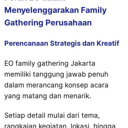
Menyelenggarakan
Family
Gathering
Perusahaan
Perencanaan
Strategis
dan
Kreatif
EO
family
gathering
Jakarta
memiliki
tanggung
jawab
penuh
dalam
merancang
konsep
acara
yang
matang
dan
menarik.
Setiap
detail
mulai
dari
tema,
rangkaian
kegiatan,
lokasi,
hingga