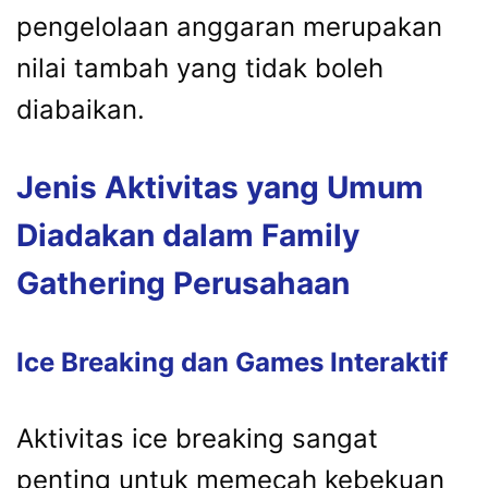
pengelolaan
anggaran
merupakan
nilai
tambah
yang
tidak
boleh
diabaikan.
Jenis
Aktivitas
yang
Umum
Diadakan
dalam
Family
Gathering
Perusahaan
Ice
Breaking
dan
Games
Interaktif
Aktivitas
ice
breaking
sangat
penting
untuk
memecah
kebekuan