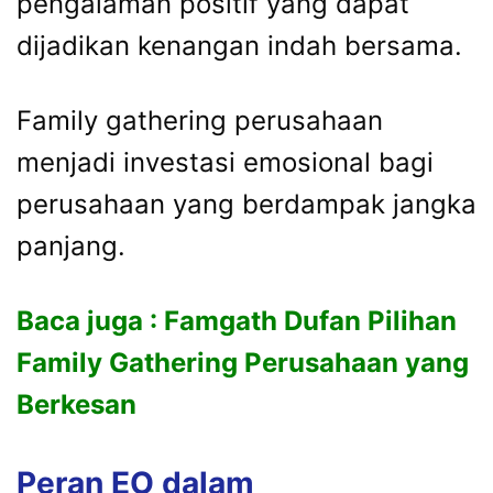
pengalaman
positif
yang
dapat
dijadikan
kenangan
indah
bersama.
Family
gathering
perusahaan
menjadi
investasi
emosional
bagi
perusahaan
yang
berdampak
jangka
panjang.
Baca juga :
Famgath Dufan Pilihan
Family Gathering Perusahaan yang
Berkesan
Peran
EO
dalam