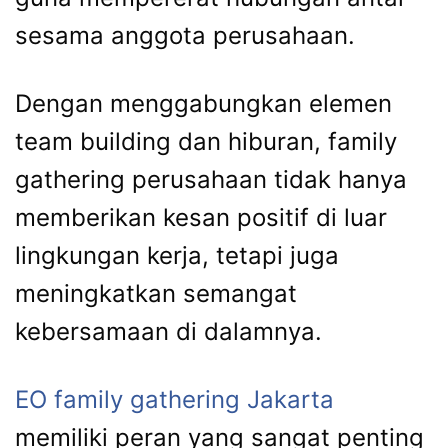
sesama
anggota
perusahaan.
Dengan
menggabungkan
elemen
team
building
dan
hiburan,
family
gathering
perusahaan
tidak
hanya
memberikan
kesan
positif
di
luar
lingkungan
kerja,
tetapi
juga
meningkatkan
semangat
kebersamaan
di
dalamnya.
EO
family
gathering
Jakarta
memiliki
peran
yang
sangat
penting