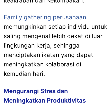
keakraban
dan
kekompakan.
Family
gathering
perusahaan
memungkinkan
setiap
individu
untuk
saling
mengenal
lebih
dekat
di
luar
lingkungan
kerja,
sehingga
menciptakan
ikatan
yang
dapat
meningkatkan
kolaborasi
di
kemudian
hari.
Mengurangi
Stres
dan
Meningkatkan
Produktivitas