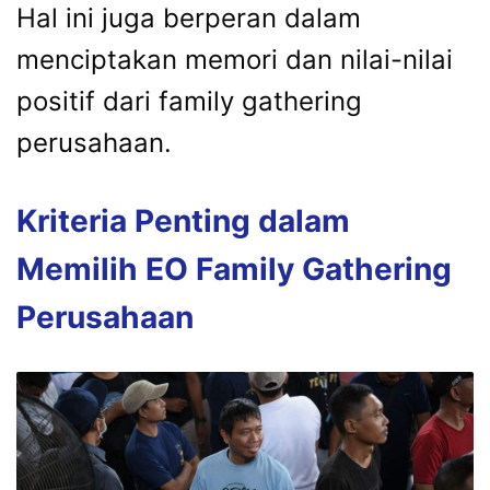
Hal
ini
juga
berperan
dalam
menciptakan
memori
dan
nilai-
nilai
positif
dari
family
gathering
perusahaan.
Kriteria
Penting
dalam
Memilih
EO
Family
Gathering
Perusahaan