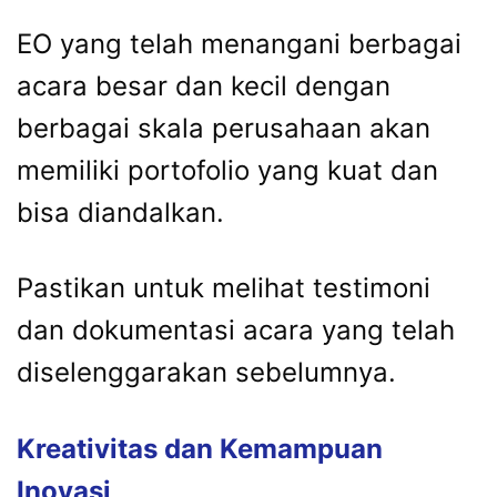
EO
yang
telah
menangani
berbagai
acara
besar
dan
kecil
dengan
berbagai
skala
perusahaan
akan
memiliki
portofolio
yang
kuat
dan
bisa
diandalkan.
Pastikan
untuk
melihat
testimoni
dan
dokumentasi
acara
yang
telah
diselenggarakan
sebelumnya.
Kreativitas
dan
Kemampuan
Inovasi