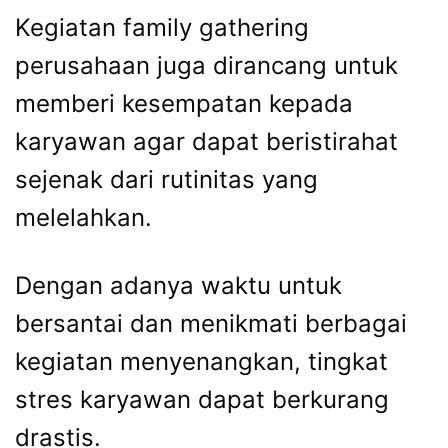
Kegiatan
family
gathering
perusahaan
juga
dirancang
untuk
memberi
kesempatan
kepada
karyawan
agar
dapat
beristirahat
sejenak
dari
rutinitas
yang
melelahkan.
Dengan
adanya
waktu
untuk
bersantai
dan
menikmati
berbagai
kegiatan
menyenangkan,
tingkat
stres
karyawan
dapat
berkurang
drastis.