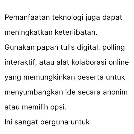
Pemanfaatan teknologi juga dapat
meningkatkan keterlibatan.
Gunakan papan tulis digital, polling
interaktif, atau alat kolaborasi online
yang memungkinkan peserta untuk
menyumbangkan ide secara anonim
atau memilih opsi.
Ini sangat berguna untuk