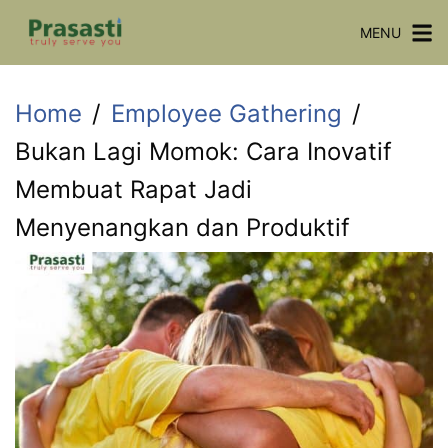
Skip
MENU
to
content
Home
Employee Gathering
Bukan Lagi Momok: Cara Inovatif
Membuat Rapat Jadi
Menyenangkan dan Produktif