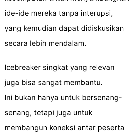
ide-ide mereka tanpa interupsi,
yang kemudian dapat didiskusikan
secara lebih mendalam.
Icebreaker singkat yang relevan
juga bisa sangat membantu.
Ini bukan hanya untuk bersenang-
senang, tetapi juga untuk
membangun koneksi antar peserta