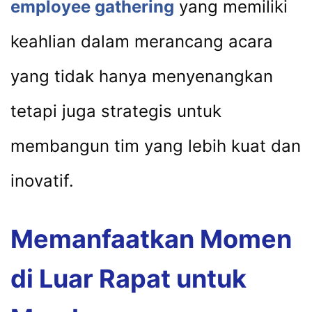
employee gathering
yang memiliki
keahlian dalam merancang acara
yang tidak hanya menyenangkan
tetapi juga strategis untuk
membangun tim yang lebih kuat dan
inovatif.
Memanfaatkan Momen
di Luar Rapat untuk