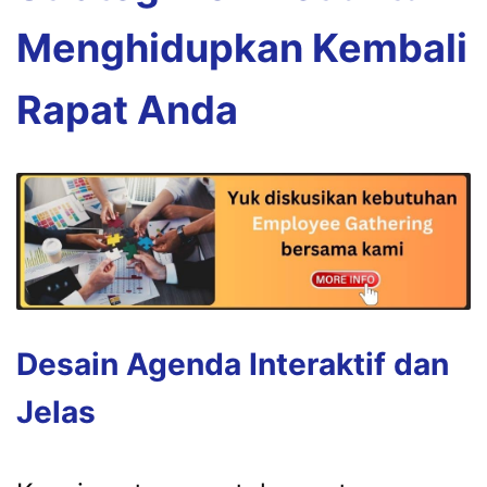
Menghidupkan Kembali
Rapat Anda
Desain Agenda Interaktif dan
Jelas