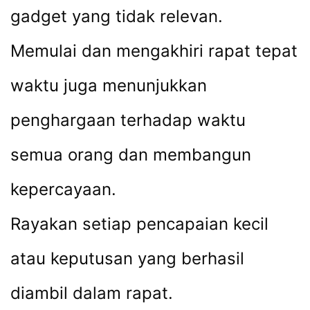
gadget yang tidak relevan.
Memulai dan mengakhiri rapat tepat
waktu juga menunjukkan
penghargaan terhadap waktu
semua orang dan membangun
kepercayaan.
Rayakan setiap pencapaian kecil
atau keputusan yang berhasil
diambil dalam rapat.