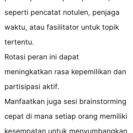
seperti pencatat notulen, penjaga
waktu, atau fasilitator untuk topik
tertentu.
Rotasi peran ini dapat
meningkatkan rasa kepemilikan dan
partisipasi aktif.
Manfaatkan juga sesi brainstorming
cepat di mana setiap orang memiliki
kesempatan untuk menyumbangkan