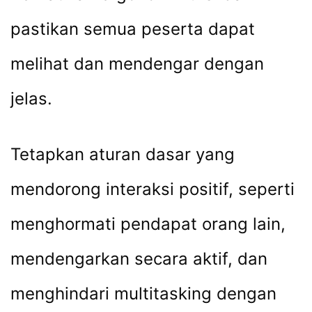
pastikan semua peserta dapat
melihat dan mendengar dengan
jelas.
Tetapkan aturan dasar yang
mendorong interaksi positif, seperti
menghormati pendapat orang lain,
mendengarkan secara aktif, dan
menghindari multitasking dengan