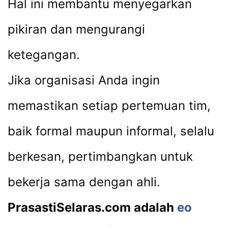
Hal ini membantu menyegarkan
pikiran dan mengurangi
ketegangan.
Jika organisasi Anda ingin
memastikan setiap pertemuan tim,
baik formal maupun informal, selalu
berkesan, pertimbangkan untuk
bekerja sama dengan ahli.
PrasastiSelaras.com adalah
eo