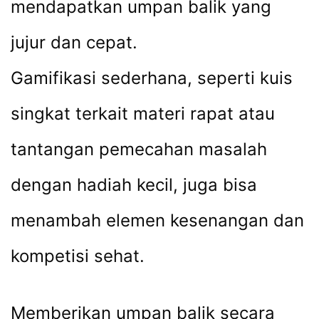
mendapatkan umpan balik yang
jujur dan cepat.
Gamifikasi sederhana, seperti kuis
singkat terkait materi rapat atau
tantangan pemecahan masalah
dengan hadiah kecil, juga bisa
menambah elemen kesenangan dan
kompetisi sehat.
Memberikan umpan balik secara