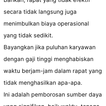
secara tidak langsung juga
menimbulkan biaya operasional
yang tidak sedikit.
Bayangkan jika puluhan karyawan
dengan gaji tinggi menghabiskan
waktu berjam-jam dalam rapat yang
tidak menghasilkan apa-apa.
Ini adalah pemborosan sumber daya