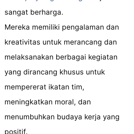
sangat berharga.
Mereka memiliki pengalaman dan
kreativitas untuk merancang dan
melaksanakan berbagai kegiatan
yang dirancang khusus untuk
mempererat ikatan tim,
meningkatkan moral, dan
menumbuhkan budaya kerja yang
positif.