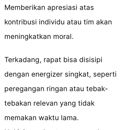
Memberikan apresiasi atas
kontribusi individu atau tim akan
meningkatkan moral.
Terkadang, rapat bisa disisipi
dengan energizer singkat, seperti
peregangan ringan atau tebak-
tebakan relevan yang tidak
memakan waktu lama.