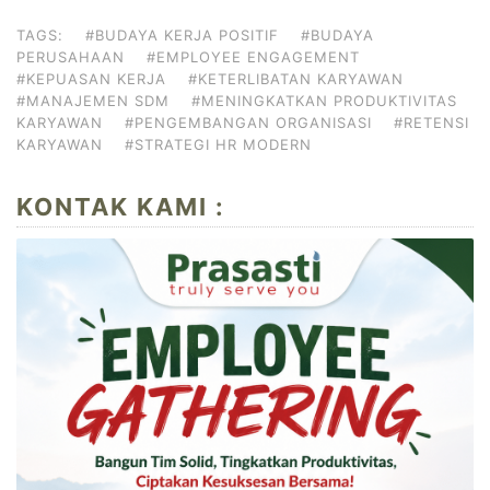
TAGS:
#BUDAYA KERJA POSITIF
#BUDAYA
PERUSAHAAN
#EMPLOYEE ENGAGEMENT
#KEPUASAN KERJA
#KETERLIBATAN KARYAWAN
#MANAJEMEN SDM
#MENINGKATKAN PRODUKTIVITAS
KARYAWAN
#PENGEMBANGAN ORGANISASI
#RETENSI
KARYAWAN
#STRATEGI HR MODERN
KONTAK KAMI :