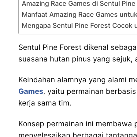
Amazing Race Games di Sentul Pine 
Manfaat Amazing Race Games untuk 
Mengapa Sentul Pine Forest Cocok
Sentul Pine Forest dikenal sebag
suasana hutan pinus yang sejuk,
Keindahan alamnya yang alami mem
Games
, yaitu permainan berbasi
kerja sama tim.
Konsep permainan ini membawa pe
menyelesaikan berbagai tantangan