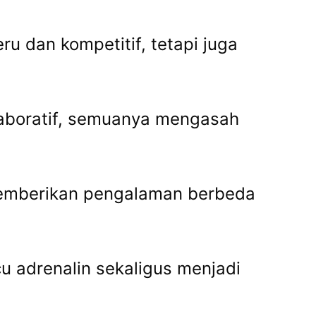
ru dan kompetitif, tetapi juga
olaboratif, semuanya mengasah
memberikan pengalaman berbeda
 adrenalin sekaligus menjadi