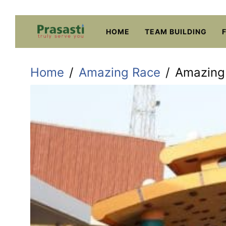
Skip
to
HOME
TEAM BUILDING
content
Home
Amazing Race
Amazing 