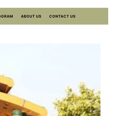
OGRAM
ABOUT US
CONTACT US