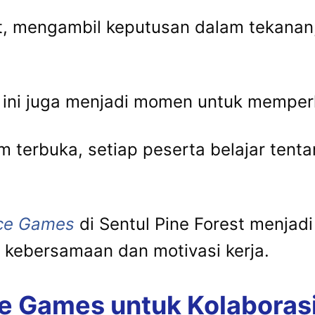
pat, mengambil keputusan dalam tekana
n ini juga menjadi momen untuk memper
m terbuka, setiap peserta belajar tenta
ce Games
di Sentul Pine Forest menjadi
kebersamaan dan motivasi kerja.
 Games untuk Kolaborasi 