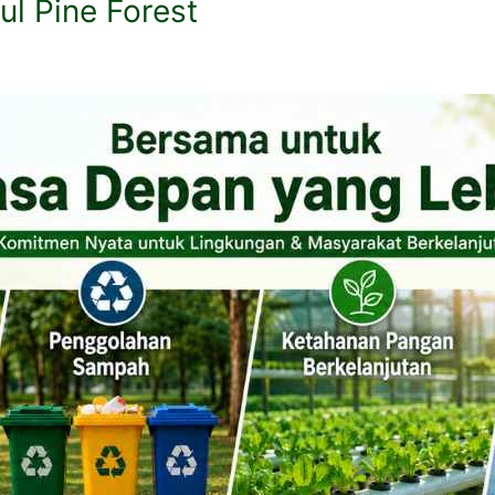
l Pine Forest