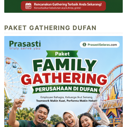
PAKET GATHERING DUFAN