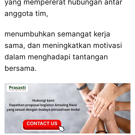
yang mempererat hubungan antar
anggota tim,
menumbuhkan semangat kerja
sama, dan meningkatkan motivasi
dalam menghadapi tantangan
bersama.