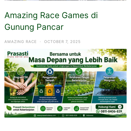
Amazing Race Games di
Gunung Pancar
AMAZING RACE
·
OCTOBER 7, 2025