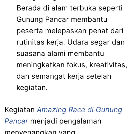
Berada di alam terbuka seperti
Gunung Pancar membantu
peserta melepaskan penat dari
rutinitas kerja. Udara segar dan
suasana alami membantu
meningkatkan fokus, kreativitas,
dan semangat kerja setelah
kegiatan.
Kegiatan
Amazing Race di Gunung
Pancar
menjadi pengalaman
menyenangkan yang