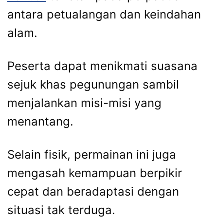
antara petualangan dan keindahan
alam.
Peserta dapat menikmati suasana
sejuk khas pegunungan sambil
menjalankan misi-misi yang
menantang.
Selain fisik, permainan ini juga
mengasah kemampuan berpikir
cepat dan beradaptasi dengan
situasi tak terduga.