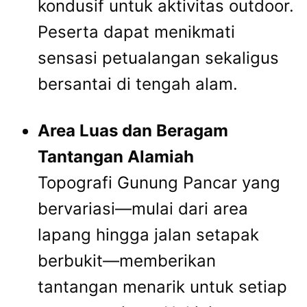
kondusif untuk aktivitas outdoor.
Peserta dapat menikmati
sensasi petualangan sekaligus
bersantai di tengah alam.
Area Luas dan Beragam
Tantangan Alamiah
Topografi Gunung Pancar yang
bervariasi—mulai dari area
lapang hingga jalan setapak
berbukit—memberikan
tantangan menarik untuk setiap