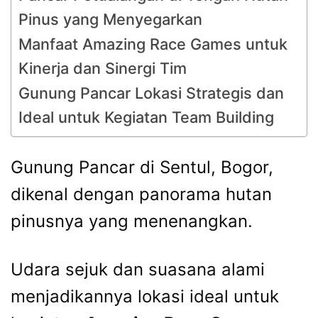
Pinus yang Menyegarkan
Manfaat Amazing Race Games untuk
Kinerja dan Sinergi Tim
Gunung Pancar Lokasi Strategis dan
Ideal untuk Kegiatan Team Building
Gunung Pancar di Sentul, Bogor,
dikenal dengan panorama hutan
pinusnya yang menenangkan.
Udara sejuk dan suasana alami
menjadikannya lokasi ideal untuk