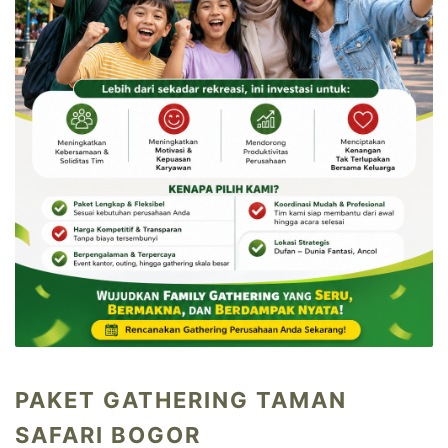
PAKET GATHERING TAMAN
SAFARI BOGOR