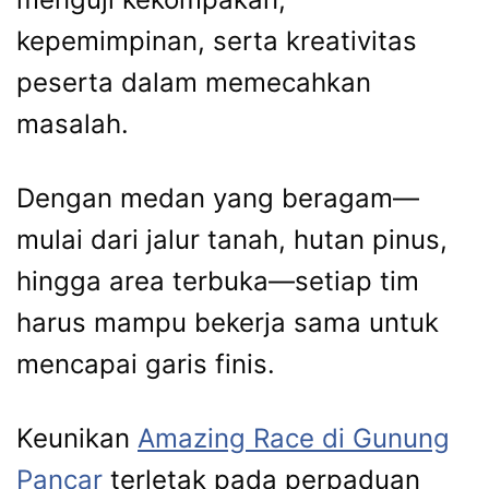
kepemimpinan, serta kreativitas
peserta dalam memecahkan
masalah.
Dengan medan yang beragam—
mulai dari jalur tanah, hutan pinus,
hingga area terbuka—setiap tim
harus mampu bekerja sama untuk
mencapai garis finis.
Keunikan
Amazing Race di Gunung
Pancar
terletak pada perpaduan