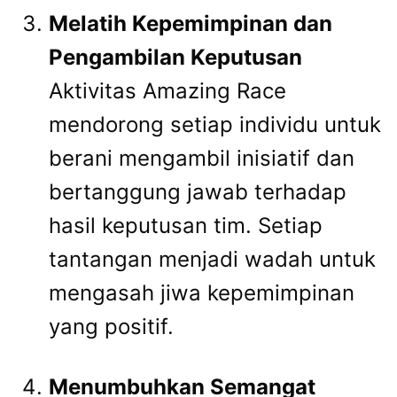
Melatih Kepemimpinan dan
Pengambilan Keputusan
Aktivitas Amazing Race
mendorong setiap individu untuk
berani mengambil inisiatif dan
bertanggung jawab terhadap
hasil keputusan tim. Setiap
tantangan menjadi wadah untuk
mengasah jiwa kepemimpinan
yang positif.
Menumbuhkan Semangat