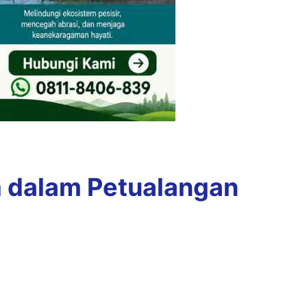
 dalam Petualangan