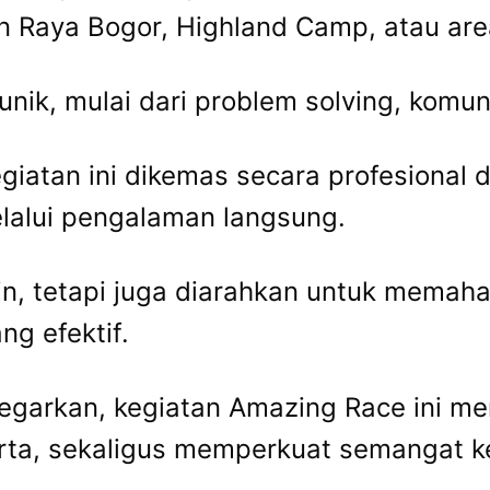
n Raya Bogor, Highland Camp, atau area
nik, mulai dari problem solving, komuni
egiatan ini dikemas secara profesional
elalui pengalaman langsung.
in, tetapi juga diarahkan untuk memah
g efektif.
arkan, kegiatan Amazing Race ini men
ta, sekaligus memperkuat semangat ke