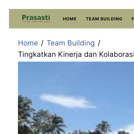
Skip
to
HOME
TEAM BUILDING
content
Home
Team Building
Tingkatkan Kinerja dan Kolaboras